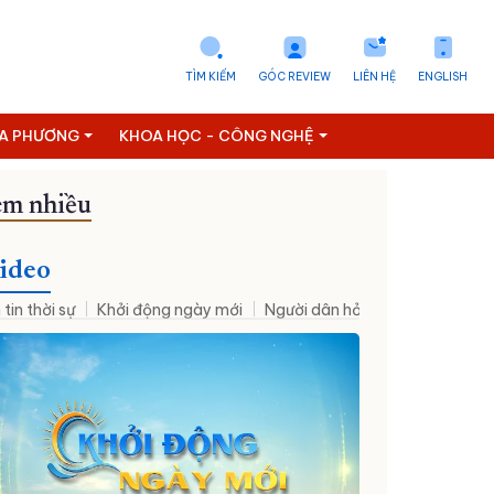
TÌM KIẾM
GÓC REVIEW
LIÊN HỆ
ENGLISH
ỊA PHƯƠNG
KHOA HỌC - CÔNG NGHỆ
m nhiều
ideo
 tin thời sự
Khởi động ngày mới
Người dân hỏi – Cơ quan nhà nư