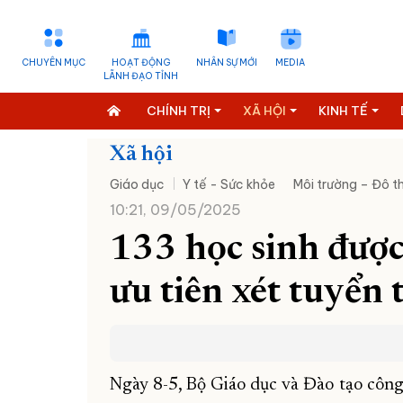
CHUYÊN MỤC
HOẠT ĐỘNG
NHÂN SỰ MỚI
MEDIA
LÃNH ĐẠO TỈNH
CHÍNH TRỊ
XÃ HỘI
KINH TẾ
Xã hội
Giáo dục
Y tế - Sức khỏe
Môi trường – Đô th
10:21, 09/05/2025
133 học sinh được
ưu tiên xét tuyển 
Ngày 8-5, Bộ Giáo dục và Đào tạo công