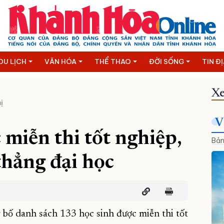
DU LỊCH
VĂN HÓA
THỂ THAO
ĐỜI SỐNG
TIN Đ
Xe
ị
V
 miễn thi tốt nghiệp,
Bản
thẳng đại học
 bố danh sách 133 học sinh được miễn thi tốt