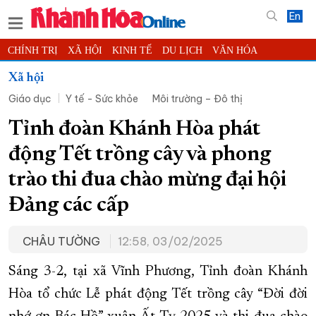
En
CHÍNH TRỊ
XÃ HỘI
KINH TẾ
DU LỊCH
VĂN HÓA
THỂ THAO
ĐỜI SỐNG
TIN ĐỊA PHƯƠNG
Xã hội
Giáo dục
Y tế - Sức khỏe
Môi trường – Đô thị
KHOA HỌC - CÔNG NGHỆ
PHÁP LUẬT
BẠN ĐỌC
PHÓNG SỰ
THẾ GIỚI
MULTIMEDIA
VIDEO
ĐỌC BÁO ONLINE
Tỉnh đoàn Khánh Hòa phát
PODCAST
THÔNG TIN - QUẢNG CÁO
động Tết trồng cây và phong
QUY HOẠCH TỈNH KHÁNH HÒA
trào thi đua chào mừng đại hội
TRƯỜNG SA BIỂN ĐẢO QUÊ HƯƠNG
Đảng các cấp
CHUNG TAY CẢI CÁCH HÀNH CHÍNH
CHÂU TƯỜNG
12:58, 03/02/2025
XÂY DỰNG NÔNG THÔN MỚI
LỊCH CẮT ĐIỆN
TÀU - XE - MÁY BAY
Sáng 3-2, tại xã Vĩnh Phương, Tỉnh đoàn Khánh
KỶ NIỆM 370 NĂM XÂY DỰNG VÀ PHÁT TRIỂN TỈNH KHÁNH HÒA
Hòa tổ chức Lễ phát động Tết trồng cây “Đời đời
KHOẢNH KHẮC ĐẸP XỨ TRẦM