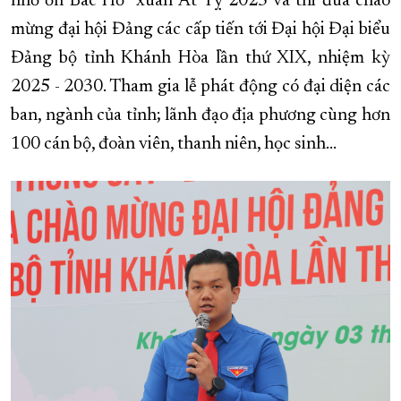
nhớ ơn Bác Hồ” xuân Ất Tỵ 2025 và thi đua chào
mừng đại hội Đảng các cấp tiến tới Đại hội Đại biểu
XÂY DỰNG KHÁNH HÒA TRỞ THÀNH THÀNH PHỐ TRỰC THUỘC 
Đảng bộ tỉnh Khánh Hòa lần thứ XIX, nhiệm kỳ
ĐẠI HỘI ĐẢNG CÁC CẤP
TRANG CHỦ
VỀ BÁO KHÁNH HÒA
2025 - 2030. Tham gia lễ phát động có đại diện các
ban, ngành của tỉnh; lãnh đạo địa phương cùng hơn
100 cán bộ, đoàn viên, thanh niên, học sinh…