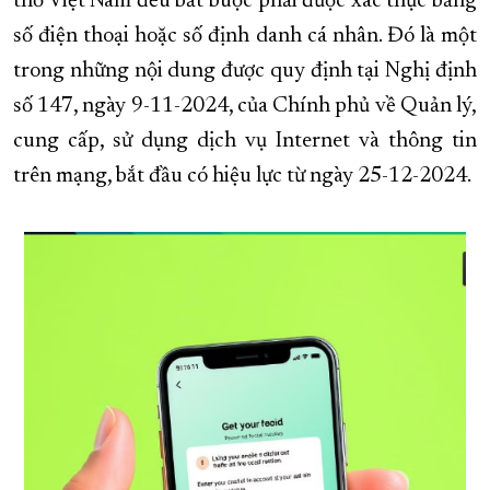
thổ Việt Nam đều bắt buộc phải được xác thực bằng
số điện thoại hoặc số định danh cá nhân. Đó là một
XÂY DỰNG KHÁNH HÒA TRỞ THÀNH THÀNH PHỐ TRỰC THUỘC 
trong những nội dung được quy định tại Nghị định
ĐẠI HỘI ĐẢNG CÁC CẤP
TRANG CHỦ
VỀ BÁO KHÁNH HÒA
số 147, ngày 9-11-2024, của Chính phủ về Quản lý,
cung cấp, sử dụng dịch vụ Internet và thông tin
trên mạng, bắt đầu có hiệu lực từ ngày 25-12-2024.