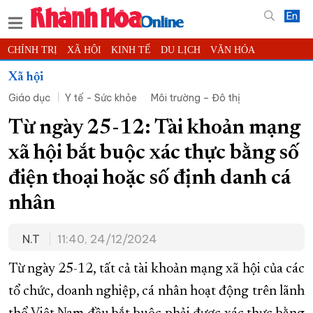
En
CHÍNH TRỊ
XÃ HỘI
KINH TẾ
DU LỊCH
VĂN HÓA
THỂ THAO
ĐỜI SỐNG
TIN ĐỊA PHƯƠNG
Xã hội
Giáo dục
Y tế - Sức khỏe
Môi trường – Đô thị
KHOA HỌC - CÔNG NGHỆ
PHÁP LUẬT
BẠN ĐỌC
PHÓNG SỰ
THẾ GIỚI
MULTIMEDIA
VIDEO
ĐỌC BÁO ONLINE
Từ ngày 25-12: Tài khoản mạng
PODCAST
THÔNG TIN - QUẢNG CÁO
xã hội bắt buộc xác thực bằng số
QUY HOẠCH TỈNH KHÁNH HÒA
điện thoại hoặc số định danh cá
TRƯỜNG SA BIỂN ĐẢO QUÊ HƯƠNG
nhân
CHUNG TAY CẢI CÁCH HÀNH CHÍNH
N.T
11:40, 24/12/2024
XÂY DỰNG NÔNG THÔN MỚI
LỊCH CẮT ĐIỆN
TÀU - XE - MÁY BAY
Từ ngày 25-12, tất cả tài khoản mạng xã hội của các
KỶ NIỆM 370 NĂM XÂY DỰNG VÀ PHÁT TRIỂN TỈNH KHÁNH HÒA
tổ chức, doanh nghiệp, cá nhân hoạt động trên lãnh
KHOẢNH KHẮC ĐẸP XỨ TRẦM