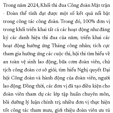
Trong năm 2024, Khối thi đua Công đoàn Mặt trận
XÂY DỰNG KHÁNH HÒA TRỞ THÀNH THÀNH PHỐ TRỰC THUỘC 
- Đoàn thể tỉnh đạt được một số kết quả nổi bật
ĐẠI HỘI ĐẢNG CÁC CẤP
TRANG CHỦ
VỀ BÁO KHÁNH HÒA
trong công tác công đoàn. Trong đó, 100% đơn vị
trong khối triển khai tất cả các hoạt động như đăng
ký các danh hiệu thi đua của năm; triển khai các
hoạt động hưởng ứng Tháng công nhân; tích cực
tham gia hưởng ứng các cuộc thi, hội thi tìm hiểu về
an toàn vệ sinh lao động, bữa cơm đoàn viên, chủ
tịch công đoàn cơ sở giỏi; tìm hiểu Nghị quyết Đại
hội Công đoàn và hành động của đoàn viên, người
lao động. Đồng thời, các đơn vị đã tạo điều kiện cho
đoàn viên tham dự các lớp tập huấn chuyên môn,
bồi dưỡng lý luận chính trị; nhiều đơn vị thực hiện
tốt công tác tham mưu, giới thiệu đoàn viên ưu tú