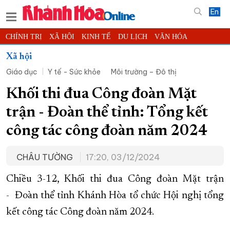
En
CHÍNH TRỊ
XÃ HỘI
KINH TẾ
DU LỊCH
VĂN HÓA
THỂ THAO
ĐỜI SỐNG
TIN ĐỊA PHƯƠNG
Xã hội
Giáo dục
Y tế - Sức khỏe
Môi trường – Đô thị
KHOA HỌC - CÔNG NGHỆ
PHÁP LUẬT
BẠN ĐỌC
PHÓNG SỰ
THẾ GIỚI
MULTIMEDIA
VIDEO
ĐỌC BÁO ONLINE
Khối thi đua Công đoàn Mặt
PODCAST
THÔNG TIN - QUẢNG CÁO
trận - Đoàn thể tỉnh: Tổng kết
QUY HOẠCH TỈNH KHÁNH HÒA
công tác công đoàn năm 2024
TRƯỜNG SA BIỂN ĐẢO QUÊ HƯƠNG
CHÂU TƯỜNG
17:20, 03/12/2024
CHUNG TAY CẢI CÁCH HÀNH CHÍNH
XÂY DỰNG NÔNG THÔN MỚI
LỊCH CẮT ĐIỆN
Chiều 3-12, Khối thi đua Công đoàn Mặt trận
TÀU - XE - MÁY BAY
- Đoàn thể tỉnh Khánh Hòa tổ chức Hội nghị tổng
kết công tác Công đoàn năm 2024.
KỶ NIỆM 370 NĂM XÂY DỰNG VÀ PHÁT TRIỂN TỈNH KHÁNH HÒA
KHOẢNH KHẮC ĐẸP XỨ TRẦM