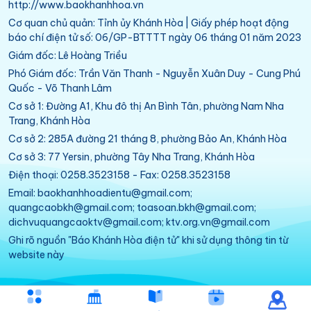
http://www.baokhanhhoa.vn
Cơ quan chủ quản: Tỉnh ủy Khánh Hòa | Giấy phép hoạt động
báo chí điện tử số: 06/GP-BTTTT ngày 06 tháng 01 năm 2023
Giám đốc: Lê Hoàng Triều
Phó Giám đốc: Trần Văn Thanh - Nguyễn Xuân Duy - Cung Phú
Quốc - Võ Thanh Lâm
Cơ sở 1: Đường A1, Khu đô thị An Bình Tân, phường Nam Nha
Trang, Khánh Hòa
Cơ sở 2: 285A đường 21 tháng 8, phường Bảo An, Khánh Hòa
Cơ sở 3: 77 Yersin, phường Tây Nha Trang, Khánh Hòa
Điện thoại: 0258.3523158 - Fax: 0258.3523158
Email: baokhanhhoadientu@gmail.com;
quangcaobkh@gmail.com; toasoan.bkh@gmail.com;
dichvuquangcaoktv@gmail.com; ktv.org.vn@gmail.com
Ghi rõ nguồn "Báo Khánh Hòa điện tử" khi sử dụng thông tin từ
website này