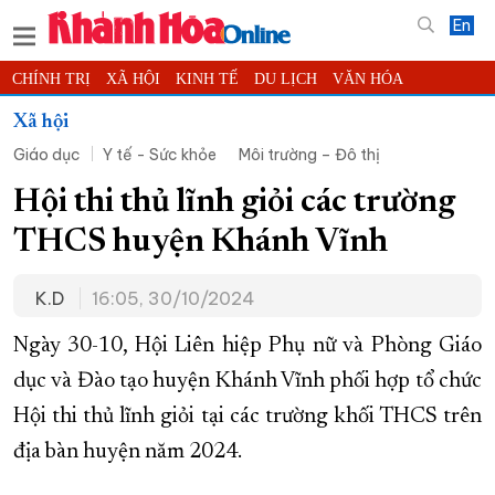
En
CHÍNH TRỊ
XÃ HỘI
KINH TẾ
DU LỊCH
VĂN HÓA
THỂ THAO
ĐỜI SỐNG
TIN ĐỊA PHƯƠNG
Xã hội
Giáo dục
Y tế - Sức khỏe
Môi trường – Đô thị
KHOA HỌC - CÔNG NGHỆ
PHÁP LUẬT
BẠN ĐỌC
PHÓNG SỰ
THẾ GIỚI
MULTIMEDIA
VIDEO
ĐỌC BÁO ONLINE
Hội thi thủ lĩnh giỏi các trường
PODCAST
THÔNG TIN - QUẢNG CÁO
THCS huyện Khánh Vĩnh
QUY HOẠCH TỈNH KHÁNH HÒA
K.D
16:05, 30/10/2024
TRƯỜNG SA BIỂN ĐẢO QUÊ HƯƠNG
CHUNG TAY CẢI CÁCH HÀNH CHÍNH
Ngày 30-10, Hội Liên hiệp Phụ nữ và Phòng Giáo
dục và Đào tạo huyện Khánh Vĩnh phối hợp tổ chức
XÂY DỰNG NÔNG THÔN MỚI
LỊCH CẮT ĐIỆN
Hội thi thủ lĩnh giỏi tại các trường khối THCS trên
TÀU - XE - MÁY BAY
địa bàn huyện năm 2024.
KỶ NIỆM 370 NĂM XÂY DỰNG VÀ PHÁT TRIỂN TỈNH KHÁNH HÒA
KHOẢNH KHẮC ĐẸP XỨ TRẦM