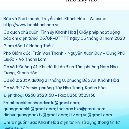
nhờ máy thở
Báo và Phát thanh, Truyền hình Khánh Hòa - Website:
http://www.baokhanhhoa.vn
Cơ quan chủ quản: Tỉnh ủy Khánh Hòa | Giấy phép hoạt động
báo chí điện tử số: 06/GP-BTTTT ngày 06 tháng 01 năm 2023
Giám đốc: Lê Hoàng Triều
Phó Giám đốc: Trần Văn Thanh - Nguyễn Xuân Duy - Cung Phú
Quốc - Võ Thanh Lâm
Cơ sở 1: Đường A1, Khu đô thị An Bình Tân, phường Nam Nha
Trang, Khánh Hòa
Cơ sở 2: 285A đường 21 tháng 8, phường Bảo An, Khánh Hòa
Cơ sở 3: 77 Yersin, phường Tây Nha Trang, Khánh Hòa
Điện thoại: 0258.3523158 - Fax: 0258.3523158
Email: baokhanhhoadientu@gmail.com;
quangcaobkh@gmail.com; toasoan.bkh@gmail.com;
dichvuquangcaoktv@gmail.com; ktv.org.vn@gmail.com
Ghi rõ nguồn "Báo Khánh Hòa điện tử" khi sử dụng thông tin từ
website này