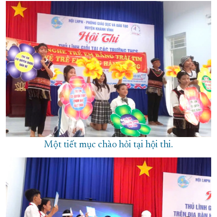
XÂY DỰNG KHÁNH HÒA TRỞ THÀNH THÀNH PHỐ TRỰC THUỘC 
ĐẠI HỘI ĐẢNG CÁC CẤP
TRANG CHỦ
VỀ BÁO KHÁNH HÒA
Một tiết mục chào hỏi tại hội thi.