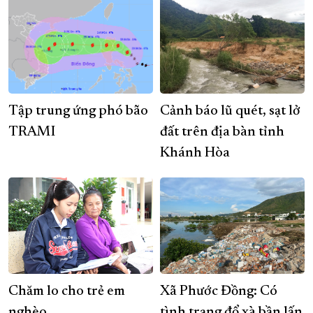
Tập trung ứng phó bão
Cảnh báo lũ quét, sạt lở
TRAMI
đất trên địa bàn tỉnh
Khánh Hòa
Chăm lo cho trẻ em
Xã Phước Đồng: Có
nghèo
tình trạng đổ xà bần lấn