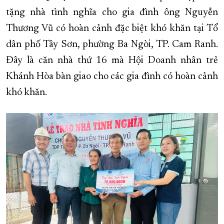
tặng nhà tình nghĩa cho gia đình ông Nguyễn
XÂY DỰNG KHÁNH HÒA TRỞ THÀNH THÀNH PHỐ TRỰC THUỘC 
Thương Vũ có hoàn cảnh đặc biệt khó khăn tại Tổ
ĐẠI HỘI ĐẢNG CÁC CẤP
TRANG CHỦ
VỀ BÁO KHÁNH HÒA
dân phố Tây Sơn, phường Ba Ngòi, TP. Cam Ranh.
Đây là căn nhà thứ 16 mà Hội Doanh nhân trẻ
Khánh Hòa bàn giao cho các gia đình có hoàn cảnh
khó khăn.