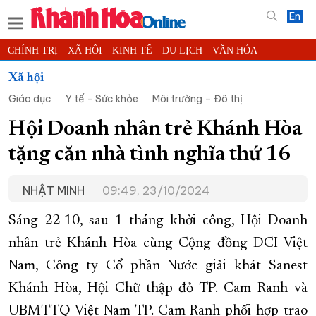
En
CHÍNH TRỊ
XÃ HỘI
KINH TẾ
DU LỊCH
VĂN HÓA
THỂ THAO
ĐỜI SỐNG
TIN ĐỊA PHƯƠNG
Xã hội
Giáo dục
Y tế - Sức khỏe
Môi trường – Đô thị
KHOA HỌC - CÔNG NGHỆ
PHÁP LUẬT
BẠN ĐỌC
PHÓNG SỰ
THẾ GIỚI
MULTIMEDIA
VIDEO
ĐỌC BÁO ONLINE
Hội Doanh nhân trẻ Khánh Hòa
PODCAST
THÔNG TIN - QUẢNG CÁO
tặng căn nhà tình nghĩa thứ 16
QUY HOẠCH TỈNH KHÁNH HÒA
NHẬT MINH
09:49, 23/10/2024
TRƯỜNG SA BIỂN ĐẢO QUÊ HƯƠNG
CHUNG TAY CẢI CÁCH HÀNH CHÍNH
Sáng 22-10, sau 1 tháng khởi công, Hội Doanh
nhân trẻ Khánh Hòa cùng Cộng đồng DCI Việt
XÂY DỰNG NÔNG THÔN MỚI
LỊCH CẮT ĐIỆN
Nam, Công ty Cổ phần Nước giải khát Sanest
TÀU - XE - MÁY BAY
Khánh Hòa, Hội Chữ thập đỏ TP. Cam Ranh và
KỶ NIỆM 370 NĂM XÂY DỰNG VÀ PHÁT TRIỂN TỈNH KHÁNH HÒA
UBMTTQ Việt Nam TP. Cam Ranh phối hợp trao
KHOẢNH KHẮC ĐẸP XỨ TRẦM