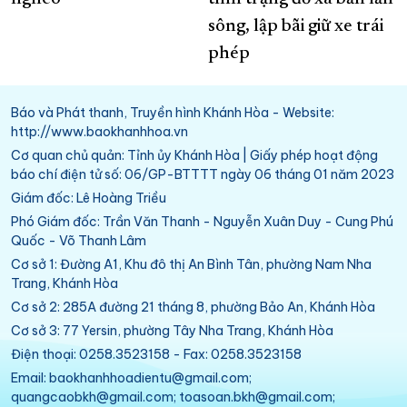
sông, lập bãi giữ xe trái
phép
Báo và Phát thanh, Truyền hình Khánh Hòa - Website:
http://www.baokhanhhoa.vn
Cơ quan chủ quản: Tỉnh ủy Khánh Hòa | Giấy phép hoạt động
báo chí điện tử số: 06/GP-BTTTT ngày 06 tháng 01 năm 2023
Giám đốc: Lê Hoàng Triều
Phó Giám đốc: Trần Văn Thanh - Nguyễn Xuân Duy - Cung Phú
Quốc - Võ Thanh Lâm
Cơ sở 1: Đường A1, Khu đô thị An Bình Tân, phường Nam Nha
Trang, Khánh Hòa
Cơ sở 2: 285A đường 21 tháng 8, phường Bảo An, Khánh Hòa
Cơ sở 3: 77 Yersin, phường Tây Nha Trang, Khánh Hòa
Điện thoại: 0258.3523158 - Fax: 0258.3523158
Email: baokhanhhoadientu@gmail.com;
quangcaobkh@gmail.com; toasoan.bkh@gmail.com;