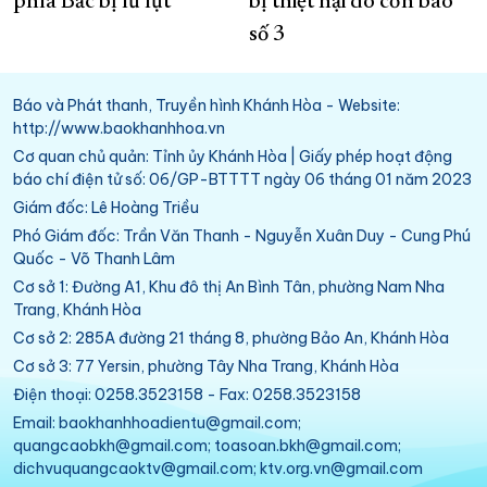
phía Bắc bị lũ lụt
bị thiệt hại do cơn bão
số 3
Báo và Phát thanh, Truyền hình Khánh Hòa - Website:
http://www.baokhanhhoa.vn
Cơ quan chủ quản: Tỉnh ủy Khánh Hòa | Giấy phép hoạt động
báo chí điện tử số: 06/GP-BTTTT ngày 06 tháng 01 năm 2023
Giám đốc: Lê Hoàng Triều
Phó Giám đốc: Trần Văn Thanh - Nguyễn Xuân Duy - Cung Phú
Quốc - Võ Thanh Lâm
Cơ sở 1: Đường A1, Khu đô thị An Bình Tân, phường Nam Nha
Trang, Khánh Hòa
Cơ sở 2: 285A đường 21 tháng 8, phường Bảo An, Khánh Hòa
Cơ sở 3: 77 Yersin, phường Tây Nha Trang, Khánh Hòa
Điện thoại: 0258.3523158 - Fax: 0258.3523158
Email: baokhanhhoadientu@gmail.com;
quangcaobkh@gmail.com; toasoan.bkh@gmail.com;
dichvuquangcaoktv@gmail.com; ktv.org.vn@gmail.com