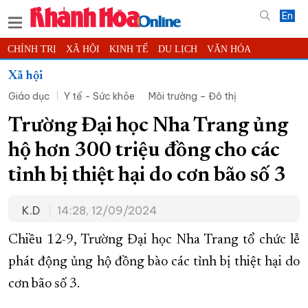
En
CHÍNH TRỊ
XÃ HỘI
KINH TẾ
DU LỊCH
VĂN HÓA
THỂ THAO
ĐỜI SỐNG
TIN ĐỊA PHƯƠNG
Xã hội
Giáo dục
Y tế - Sức khỏe
Môi trường – Đô thị
KHOA HỌC - CÔNG NGHỆ
PHÁP LUẬT
BẠN ĐỌC
PHÓNG SỰ
THẾ GIỚI
MULTIMEDIA
VIDEO
ĐỌC BÁO ONLINE
Trường Đại học Nha Trang ủng
PODCAST
THÔNG TIN - QUẢNG CÁO
hộ hơn 300 triệu đồng cho các
QUY HOẠCH TỈNH KHÁNH HÒA
tỉnh bị thiệt hại do cơn bão số 3
TRƯỜNG SA BIỂN ĐẢO QUÊ HƯƠNG
K.D
14:28, 12/09/2024
CHUNG TAY CẢI CÁCH HÀNH CHÍNH
XÂY DỰNG NÔNG THÔN MỚI
LỊCH CẮT ĐIỆN
Chiều 12-9, Trường Đại học Nha Trang tổ chức lễ
TÀU - XE - MÁY BAY
phát động ủng hộ đồng bào các tỉnh bị thiệt hại do
cơn bão số 3.
KỶ NIỆM 370 NĂM XÂY DỰNG VÀ PHÁT TRIỂN TỈNH KHÁNH HÒA
KHOẢNH KHẮC ĐẸP XỨ TRẦM