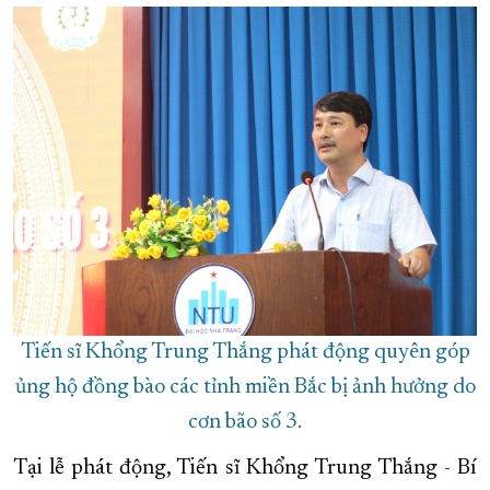
XÂY DỰNG KHÁNH HÒA TRỞ THÀNH THÀNH PHỐ TRỰC THUỘC 
ĐẠI HỘI ĐẢNG CÁC CẤP
TRANG CHỦ
VỀ BÁO KHÁNH HÒA
Tiến sĩ Khổng Trung Thắng phát động quyên góp
ủng hộ đồng bào các tỉnh miền Bắc bị ảnh hưởng do
cơn bão số 3.
Tại lễ phát động, Tiến sĩ Khổng Trung Thắng - Bí