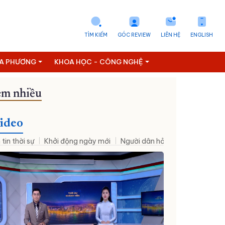
TÌM KIẾM
GÓC REVIEW
LIÊN HỆ
ENGLISH
ỊA PHƯƠNG
KHOA HỌC - CÔNG NGHỆ
m nhiều
ideo
 tin thời sự
Khởi động ngày mới
Người dân hỏi – Cơ quan nhà nư