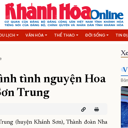
DU LỊCH
VĂN HÓA
THỂ THAO
ĐỜI SỐNG
TIN Đ
Xe
e
V
rình tình nguyện Hoa
Bản
Sơn Trung
 Trung (huyện Khánh Sơn), Thành đoàn Nha