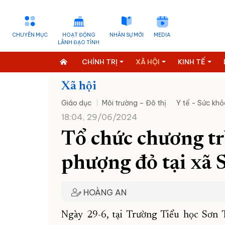
CHUYÊN MỤC
HOẠT ĐỘNG
NHÂN SỰ MỚI
MEDIA
LÃNH ĐẠO TỈNH
CHÍNH TRỊ
XÃ HỘI
KINH TẾ
Xã hội
Giáo dục
Môi trường – Đô thị
Y tế - Sức khỏ
18:04, 29/06/2024
Tổ chức chương t
phượng đỏ tại xã 
HOÀNG AN
Ngày 29-6, tại Trường Tiểu học Sơn