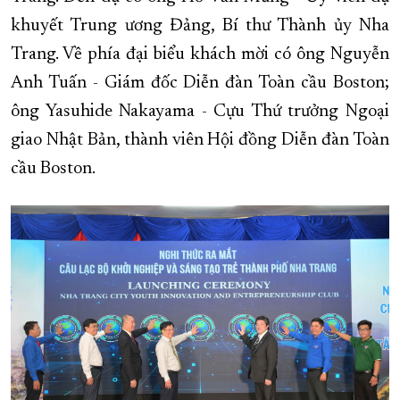
khuyết Trung ương Đảng, Bí thư Thành ủy Nha
XÂY DỰNG KHÁNH HÒA TRỞ THÀNH THÀNH PHỐ TRỰC THUỘC 
Trang. Về phía đại biểu khách mời có ông Nguyễn
ĐẠI HỘI ĐẢNG CÁC CẤP
TRANG CHỦ
VỀ BÁO KHÁNH HÒA
Anh Tuấn - Giám đốc Diễn đàn Toàn cầu Boston;
ông Yasuhide Nakayama - Cựu Thứ trưởng Ngoại
giao Nhật Bản, thành viên Hội đồng Diễn đàn Toàn
cầu Boston.