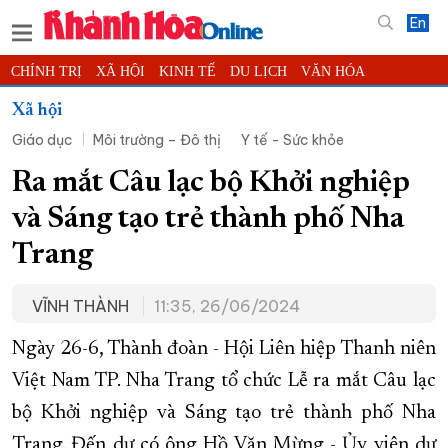
En
CHÍNH TRỊ
XÃ HỘI
KINH TẾ
DU LỊCH
VĂN HÓA
THỂ THAO
ĐỜI SỐNG
TIN ĐỊA PHƯƠNG
Xã hội
Giáo dục
Môi trường – Đô thị
Y tế - Sức khỏe
KHOA HỌC - CÔNG NGHỆ
PHÁP LUẬT
BẠN ĐỌC
PHÓNG SỰ
THẾ GIỚI
MULTIMEDIA
VIDEO
ĐỌC BÁO ONLINE
Ra mắt Câu lạc bộ Khởi nghiệp
PODCAST
THÔNG TIN - QUẢNG CÁO
và Sáng tạo trẻ thành phố Nha
QUY HOẠCH TỈNH KHÁNH HÒA
Trang
TRƯỜNG SA BIỂN ĐẢO QUÊ HƯƠNG
VĨNH THÀNH
11:35, 26/06/2024
CHUNG TAY CẢI CÁCH HÀNH CHÍNH
XÂY DỰNG NÔNG THÔN MỚI
LỊCH CẮT ĐIỆN
Ngày 26-6, Thành đoàn - Hội Liên hiệp Thanh niên
TÀU - XE - MÁY BAY
Việt Nam TP. Nha Trang tổ chức Lễ ra mắt Câu lạc
bộ Khởi nghiệp và Sáng tạo trẻ thành phố Nha
KỶ NIỆM 370 NĂM XÂY DỰNG VÀ PHÁT TRIỂN TỈNH KHÁNH HÒA
Trang. Đến dự có ông Hồ Văn Mừng - Ủy viên dự
KHOẢNH KHẮC ĐẸP XỨ TRẦM