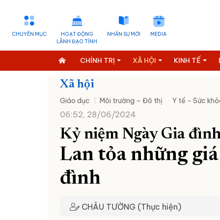
CHUYÊN MỤC
HOẠT ĐỘNG
NHÂN SỰ MỚI
MEDIA
LÃNH ĐẠO TỈNH
CHÍNH TRỊ
XÃ HỘI
KINH TẾ
Xã hội
Giáo dục
Môi trường – Đô thị
Y tế - Sức khỏ
06:52, 28/06/2024
Kỷ niệm Ngày Gia đình
Lan tỏa những giá 
đình
CHÂU TƯỜNG (Thực hiện)