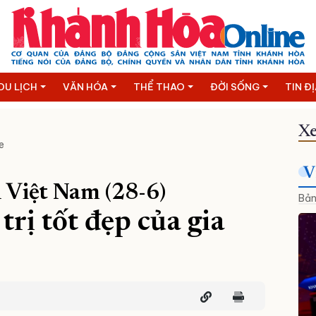
DU LỊCH
VĂN HÓA
THỂ THAO
ĐỜI SỐNG
TIN Đ
Xe
e
V
 Việt Nam (28-6)
Bản
trị tốt đẹp của gia