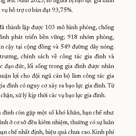
ng lên. Năm 2023, số người bị bạo lực gia đình
h vụ hỗ trợ cơ bản đạt 93,75%.
 đã thành lập được 103 mô hình phòng, chống
 đình phát triển bền vững; 918 nhóm phòng,
tin cậy tại cộng đồng và 549 đường dây nóng.
trương, chính sách về công tác gia đình và
c đạo đức, lối sống trong gia đình được nhân
huận lợi cho đội ngũ cán bộ làm công tác gia
ia đình có nguy cơ xảy ra bạo lực gia đình. Từ
hặn, xử lý kịp thời các vụ bạo lực gia đình.
a đình còn gặp một số khó khăn, hạn chế như:
đình ở cơ sở đều kiêm nhiệm, thường có sự luân
ạn chế nhất định, hiệu quả chưa cao. Kinh phí