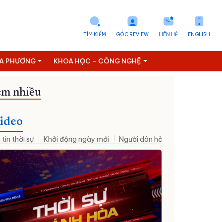
TÌM KIẾM
GÓC REVIEW
LIÊN HỆ
ENGLISH
ỊA PHƯƠNG
KHOA HỌC - CÔNG NGHỆ
m nhiều
ideo
 tin thời sự
Khởi động ngày mới
Người dân hỏi – Cơ quan nhà nư