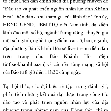
tổ chức Diễn đàn chính sách địa phương chuyên đề
XÂY DỰNG KHÁNH HÒA TRỞ THÀNH THÀNH PHỐ TRỰC THUỘC 
“Đào tạo và phát triển nguồn nhân lực tỉnh Khánh
ĐẠI HỘI ĐẢNG CÁC CẤP
TRANG CHỦ
VỀ BÁO KHÁNH HÒA
Hòa”. Diễn đàn có sự tham gia của lãnh đạo Tỉnh ủy,
HĐND, UBND, UBMTTQ Việt Nam tỉnh; đại diện
lãnh đạo một số bộ, ngành Trung ương, chuyên gia
một số ngành, nghề trọng điểm; các sở, ban, ngành,
địa phương. Báo Khánh Hòa sẽ livestream diễn đàn
trên trang chủ Báo Khánh Hòa điện
tử (baokhanhhoa.vn) và các nền tảng mạng xã hội
của Báo từ 8 giờ đến 11h30 cùng ngày.
Tại hội thảo, các đại biểu sẽ tập trung đánh giá,
phân tích những kết quả đạt được trong công tác
đào tạo và phát triển nguồn nhân lực của địa
phương trong những năm qua. Đồng thời, chỉ ra