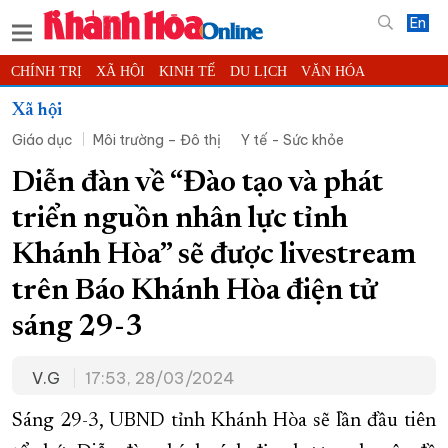
En
CHÍNH TRỊ
XÃ HỘI
KINH TẾ
DU LỊCH
VĂN HÓA
THỂ THAO
ĐỜI SỐNG
TIN ĐỊA PHƯƠNG
Xã hội
Giáo dục
Môi trường – Đô thị
Y tế - Sức khỏe
KHOA HỌC - CÔNG NGHỆ
PHÁP LUẬT
BẠN ĐỌC
PHÓNG SỰ
THẾ GIỚI
MULTIMEDIA
VIDEO
ĐỌC BÁO ONLINE
Diễn đàn về “Đào tạo và phát
PODCAST
THÔNG TIN - QUẢNG CÁO
triển nguồn nhân lực tỉnh
QUY HOẠCH TỈNH KHÁNH HÒA
Khánh Hòa” sẽ được livestream
TRƯỜNG SA BIỂN ĐẢO QUÊ HƯƠNG
trên Báo Khánh Hòa điện tử
CHUNG TAY CẢI CÁCH HÀNH CHÍNH
sáng 29-3
XÂY DỰNG NÔNG THÔN MỚI
LỊCH CẮT ĐIỆN
V.G
17:53, 28/03/2024
TÀU - XE - MÁY BAY
KỶ NIỆM 370 NĂM XÂY DỰNG VÀ PHÁT TRIỂN TỈNH KHÁNH HÒA
Sáng 29-3, UBND tỉnh Khánh Hòa sẽ lần đầu tiên
KHOẢNH KHẮC ĐẸP XỨ TRẦM