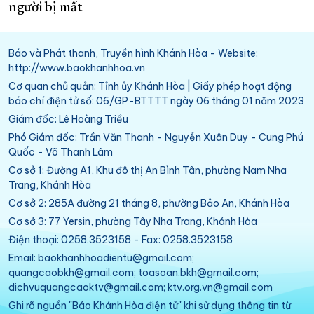
người bị mất
Báo và Phát thanh, Truyền hình Khánh Hòa - Website:
http://www.baokhanhhoa.vn
Cơ quan chủ quản: Tỉnh ủy Khánh Hòa | Giấy phép hoạt động
báo chí điện tử số: 06/GP-BTTTT ngày 06 tháng 01 năm 2023
Giám đốc: Lê Hoàng Triều
Phó Giám đốc: Trần Văn Thanh - Nguyễn Xuân Duy - Cung Phú
Quốc - Võ Thanh Lâm
Cơ sở 1: Đường A1, Khu đô thị An Bình Tân, phường Nam Nha
Trang, Khánh Hòa
Cơ sở 2: 285A đường 21 tháng 8, phường Bảo An, Khánh Hòa
Cơ sở 3: 77 Yersin, phường Tây Nha Trang, Khánh Hòa
Điện thoại: 0258.3523158 - Fax: 0258.3523158
Email: baokhanhhoadientu@gmail.com;
quangcaobkh@gmail.com; toasoan.bkh@gmail.com;
dichvuquangcaoktv@gmail.com; ktv.org.vn@gmail.com
Ghi rõ nguồn "Báo Khánh Hòa điện tử" khi sử dụng thông tin từ