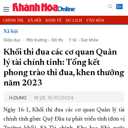
En
CHÍNH TRỊ
XÃ HỘI
KINH TẾ
DU LỊCH
VĂN HÓA
THỂ THAO
ĐỜI SỐNG
TIN ĐỊA PHƯƠNG
Xã hội
Giáo dục
Môi trường – Đô thị
Y tế - Sức khỏe
KHOA HỌC - CÔNG NGHỆ
PHÁP LUẬT
BẠN ĐỌC
PHÓNG SỰ
THẾ GIỚI
MULTIMEDIA
VIDEO
ĐỌC BÁO ONLINE
Khối thi đua các cơ quan Quản
PODCAST
THÔNG TIN - QUẢNG CÁO
lý tài chính tỉnh: Tổng kết
QUY HOẠCH TỈNH KHÁNH HÒA
phong trào thi đua, khen thưởng
TRƯỜNG SA BIỂN ĐẢO QUÊ HƯƠNG
năm 2023
CHUNG TAY CẢI CÁCH HÀNH CHÍNH
H.DUNG
18:28, 16/01/2024
XÂY DỰNG NÔNG THÔN MỚI
LỊCH CẮT ĐIỆN
TÀU - XE - MÁY BAY
Ngày 16-1, Khối thi đua các cơ quan Quản lý tài
KỶ NIỆM 370 NĂM XÂY DỰNG VÀ PHÁT TRIỂN TỈNH KHÁNH HÒA
chính tỉnh gồm: Quỹ Đầu tư phát triển tỉnh (đơn vị
KHOẢNH KHẮC ĐẸP XỨ TRẦM