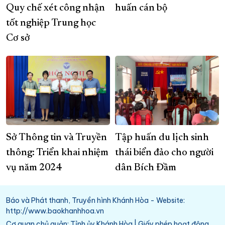
Quy chế xét công nhận
huấn cán bộ
tốt nghiệp Trung học
Cơ sở
Sở Thông tin và Truyền
Tập huấn du lịch sinh
thông:​​​​​​​ Triển khai nhiệm
thái biển đảo cho người
vụ năm 2024
dân Bích Đầm
Báo và Phát thanh, Truyền hình Khánh Hòa - Website:
http://www.baokhanhhoa.vn
Cơ quan chủ quản: Tỉnh ủy Khánh Hòa | Giấy phép hoạt động