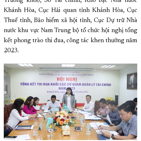
Trưởng khối), Sở Tài chính, Kho bạc Nhà nước
Khánh Hòa, Cục Hải quan tỉnh Khánh Hòa, Cục
XÂY DỰNG KHÁNH HÒA TRỞ THÀNH THÀNH PHỐ TRỰC THUỘC 
Thuế tỉnh, Bảo hiểm xã hội tỉnh, Cục Dự trữ Nhà
ĐẠI HỘI ĐẢNG CÁC CẤP
TRANG CHỦ
VỀ BÁO KHÁNH HÒA
nước khu vực Nam Trung bộ tổ chức hội nghị tổng
kết phong trào thi đua, công tác khen thưởng năm
2023.