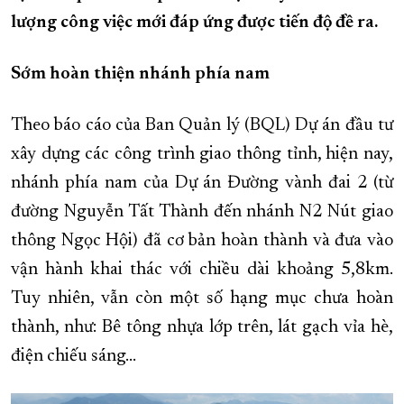
lượng công việc mới đáp ứng được tiến độ đề ra.
XÂY DỰNG KHÁNH HÒA TRỞ THÀNH THÀNH PHỐ TRỰC THUỘC 
ĐẠI HỘI ĐẢNG CÁC CẤP
TRANG CHỦ
VỀ BÁO KHÁNH HÒA
Sớm hoàn thiện nhánh phía nam
Theo báo cáo của Ban Quản lý (BQL) Dự án đầu tư
xây dựng các công trình giao thông tỉnh, hiện nay,
nhánh phía nam của Dự án Đường vành đai 2 (từ
đường Nguyễn Tất Thành đến nhánh N2 Nút giao
thông Ngọc Hội) đã cơ bản hoàn thành và đưa vào
vận hành khai thác với chiều dài khoảng 5,8km.
Tuy nhiên, vẫn còn một số hạng mục chưa hoàn
thành, như: Bê tông nhựa lớp trên, lát gạch vỉa hè,
điện chiếu sáng…