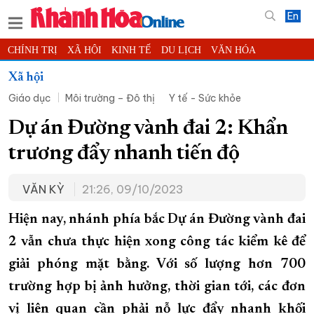
En
CHÍNH TRỊ
XÃ HỘI
KINH TẾ
DU LỊCH
VĂN HÓA
THỂ THAO
ĐỜI SỐNG
TIN ĐỊA PHƯƠNG
Xã hội
Giáo dục
Môi trường – Đô thị
Y tế - Sức khỏe
KHOA HỌC - CÔNG NGHỆ
PHÁP LUẬT
BẠN ĐỌC
PHÓNG SỰ
THẾ GIỚI
MULTIMEDIA
VIDEO
ĐỌC BÁO ONLINE
Dự án Đường vành đai 2: Khẩn
PODCAST
THÔNG TIN - QUẢNG CÁO
trương đẩy nhanh tiến độ
QUY HOẠCH TỈNH KHÁNH HÒA
VĂN KỲ
21:26, 09/10/2023
TRƯỜNG SA BIỂN ĐẢO QUÊ HƯƠNG
CHUNG TAY CẢI CÁCH HÀNH CHÍNH
Hiện nay, nhánh phía bắc Dự án Đường vành đai
2 vẫn chưa thực hiện xong công tác kiểm kê để
XÂY DỰNG NÔNG THÔN MỚI
LỊCH CẮT ĐIỆN
giải phóng mặt bằng. Với số lượng hơn 700
TÀU - XE - MÁY BAY
trường hợp bị ảnh hưởng, thời gian tới, các đơn
KỶ NIỆM 370 NĂM XÂY DỰNG VÀ PHÁT TRIỂN TỈNH KHÁNH HÒA
vị liên quan cần phải nỗ lực đẩy nhanh khối
KHOẢNH KHẮC ĐẸP XỨ TRẦM