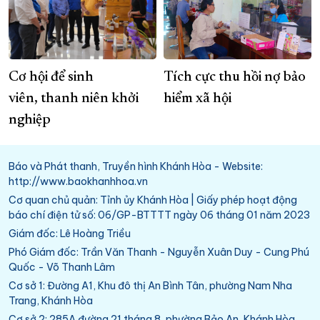
Cơ hội để sinh
Tích cực thu hồi nợ bảo
viên, thanh niên khởi
hiểm xã hội
nghiệp
Báo và Phát thanh, Truyền hình Khánh Hòa - Website:
http://www.baokhanhhoa.vn
Cơ quan chủ quản: Tỉnh ủy Khánh Hòa | Giấy phép hoạt động
báo chí điện tử số: 06/GP-BTTTT ngày 06 tháng 01 năm 2023
Giám đốc: Lê Hoàng Triều
Phó Giám đốc: Trần Văn Thanh - Nguyễn Xuân Duy - Cung Phú
Quốc - Võ Thanh Lâm
Cơ sở 1: Đường A1, Khu đô thị An Bình Tân, phường Nam Nha
Trang, Khánh Hòa
Cơ sở 2: 285A đường 21 tháng 8, phường Bảo An, Khánh Hòa