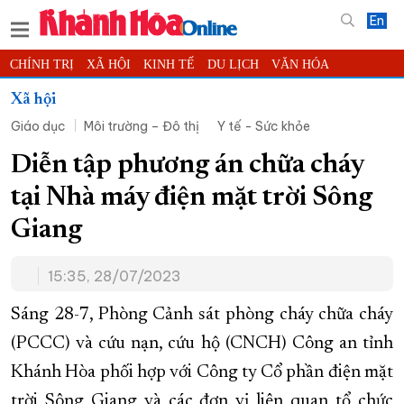
En
CHÍNH TRỊ
XÃ HỘI
KINH TẾ
DU LỊCH
VĂN HÓA
THỂ THAO
ĐỜI SỐNG
TIN ĐỊA PHƯƠNG
Xã hội
Giáo dục
Môi trường – Đô thị
Y tế - Sức khỏe
KHOA HỌC - CÔNG NGHỆ
PHÁP LUẬT
BẠN ĐỌC
PHÓNG SỰ
THẾ GIỚI
MULTIMEDIA
VIDEO
ĐỌC BÁO ONLINE
Diễn tập phương án chữa cháy
PODCAST
THÔNG TIN - QUẢNG CÁO
tại Nhà máy điện mặt trời Sông
QUY HOẠCH TỈNH KHÁNH HÒA
Giang
TRƯỜNG SA BIỂN ĐẢO QUÊ HƯƠNG
15:35, 28/07/2023
CHUNG TAY CẢI CÁCH HÀNH CHÍNH
XÂY DỰNG NÔNG THÔN MỚI
LỊCH CẮT ĐIỆN
Sáng 28-7, Phòng Cảnh sát phòng cháy chữa cháy
TÀU - XE - MÁY BAY
(PCCC) và cứu nạn, cứu hộ (CNCH) Công an tỉnh
Khánh Hòa phối hợp với Công ty Cổ phần điện mặt
KỶ NIỆM 370 NĂM XÂY DỰNG VÀ PHÁT TRIỂN TỈNH KHÁNH HÒA
trời Sông Giang và các đơn vị liên quan tổ chức
KHOẢNH KHẮC ĐẸP XỨ TRẦM