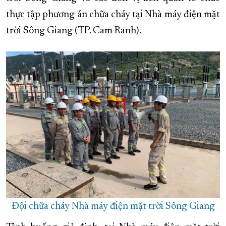
thực tập phương án chữa cháy tại Nhà máy điện mặt
XÂY DỰNG KHÁNH HÒA TRỞ THÀNH THÀNH PHỐ TRỰC THUỘC 
trời Sông Giang (TP. Cam Ranh).
ĐẠI HỘI ĐẢNG CÁC CẤP
TRANG CHỦ
VỀ BÁO KHÁNH HÒA
Đội chữa cháy Nhà máy điện mặt trời Sông Giang