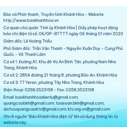
Báo và Phát thanh, Truyền hình Khánh Hòa - Website:
http://www.baokhanhhoa.vn
Cơ quan chủ quản: Tỉnh ủy Khánh Hòa | Giấy phép hoạt động
báo chí điện tử số: 06/GP-BTTTT ngày 06 tháng 01 năm 2023
Giám đốc: Lê Hoàng Triều
Phó Giám đốc: Trần Văn Thanh - Nguyễn Xuân Duy - Cung Phú
Quốc - Võ Thanh Lâm
Cơ sở 1: Đường A1, Khu đô thị An Bình Tân, phường Nam Nha
Trang, Khánh Hòa
Cơ sở 2: 285A đường 21 tháng 8, phường Bảo An, Khánh Hòa
Cơ sở 3: 77 Yersin, phường Tây Nha Trang, Khánh Hòa
Điện thoại: 0258.3523158 - Fax: 0258.3523158
Email: baokhanhhoadientu@gmail.com;
quangcaobkh@gmail.com; toasoan.bkh@gmail.com;
dichvuquangcaoktv@gmail.com; ktv.org.vn@gmail.com
Ghi rõ nguồn "Báo Khánh Hòa điện tử" khi sử dụng thông tin từ
website này