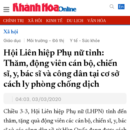
En
CHÍNH TRỊ
XÃ HỘI
KINH TẾ
DU LỊCH
VĂN HÓA
THỂ THAO
ĐỜI SỐNG
TIN ĐỊA PHƯƠNG
Xã hội
Giáo dục
Môi trường – Đô thị
Y tế - Sức khỏe
KHOA HỌC - CÔNG NGHỆ
PHÁP LUẬT
BẠN ĐỌC
PHÓNG SỰ
THẾ GIỚI
MULTIMEDIA
VIDEO
ĐỌC BÁO ONLINE
Hội Liên hiệp Phụ nữ tỉnh:
PODCAST
THÔNG TIN - QUẢNG CÁO
Thăm, động viên cán bộ, chiến
QUY HOẠCH TỈNH KHÁNH HÒA
sĩ, y, bác sĩ và công dân tại cơ sở
TRƯỜNG SA BIỂN ĐẢO QUÊ HƯƠNG
cách ly phòng chống dịch
CHUNG TAY CẢI CÁCH HÀNH CHÍNH
04:03, 03/03/2020
XÂY DỰNG NÔNG THÔN MỚI
LỊCH CẮT ĐIỆN
TÀU - XE - MÁY BAY
Chiều 3-3, Hội Liên hiệp Phụ nữ (LHPN) tỉnh đến
KỶ NIỆM 370 NĂM XÂY DỰNG VÀ PHÁT TRIỂN TỈNH KHÁNH HÒA
thăm, tặng quà động viên các cán bộ, chiến sĩ, y, bác
KHOẢNH KHẮC ĐẸP XỨ TRẦM