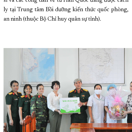
sĩ và các công dân về từ Hàn Quốc đang được cách
ly tại Trung tâm Bồi dưỡng kiến thức quốc phòng,
XÂY DỰNG KHÁNH HÒA TRỞ THÀNH THÀNH PHỐ TRỰC THUỘC 
an ninh (thuộc Bộ Chỉ huy quân sự tỉnh).
ĐẠI HỘI ĐẢNG CÁC CẤP
TRANG CHỦ
VỀ BÁO KHÁNH HÒA