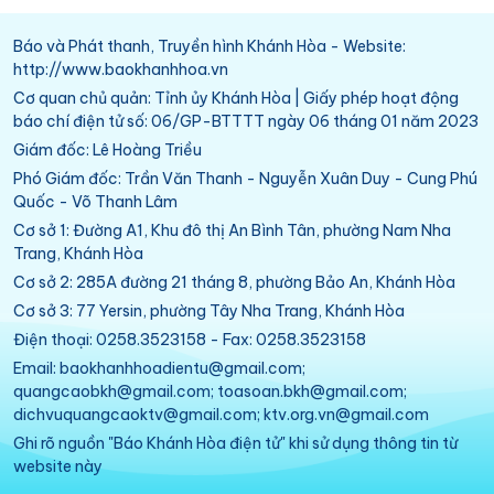
Báo và Phát thanh, Truyền hình Khánh Hòa - Website:
http://www.baokhanhhoa.vn
Cơ quan chủ quản: Tỉnh ủy Khánh Hòa | Giấy phép hoạt động
báo chí điện tử số: 06/GP-BTTTT ngày 06 tháng 01 năm 2023
Giám đốc: Lê Hoàng Triều
Phó Giám đốc: Trần Văn Thanh - Nguyễn Xuân Duy - Cung Phú
Quốc - Võ Thanh Lâm
Cơ sở 1: Đường A1, Khu đô thị An Bình Tân, phường Nam Nha
Trang, Khánh Hòa
Cơ sở 2: 285A đường 21 tháng 8, phường Bảo An, Khánh Hòa
Cơ sở 3: 77 Yersin, phường Tây Nha Trang, Khánh Hòa
Điện thoại: 0258.3523158 - Fax: 0258.3523158
Email: baokhanhhoadientu@gmail.com;
quangcaobkh@gmail.com; toasoan.bkh@gmail.com;
dichvuquangcaoktv@gmail.com; ktv.org.vn@gmail.com
Ghi rõ nguồn "Báo Khánh Hòa điện tử" khi sử dụng thông tin từ
website này