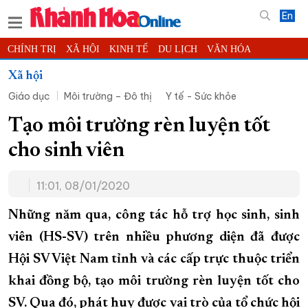
En
CHÍNH TRỊ
XÃ HỘI
KINH TẾ
DU LỊCH
VĂN HÓA
THỂ THAO
ĐỜI SỐNG
TIN ĐỊA PHƯƠNG
Xã hội
Giáo dục
Môi trường – Đô thị
Y tế - Sức khỏe
KHOA HỌC - CÔNG NGHỆ
PHÁP LUẬT
BẠN ĐỌC
PHÓNG SỰ
THẾ GIỚI
MULTIMEDIA
VIDEO
ĐỌC BÁO ONLINE
Tạo môi trường rèn luyện tốt
PODCAST
THÔNG TIN - QUẢNG CÁO
cho sinh viên
QUY HOẠCH TỈNH KHÁNH HÒA
11:01, 08/01/2020
TRƯỜNG SA BIỂN ĐẢO QUÊ HƯƠNG
CHUNG TAY CẢI CÁCH HÀNH CHÍNH
Những năm qua, công tác hỗ trợ học sinh, sinh
viên (HS-SV) trên nhiều phương diện đã được
XÂY DỰNG NÔNG THÔN MỚI
LỊCH CẮT ĐIỆN
Hội SV Việt Nam tỉnh và các cấp trực thuộc triển
TÀU - XE - MÁY BAY
khai đồng bộ, tạo môi trường rèn luyện tốt cho
KỶ NIỆM 370 NĂM XÂY DỰNG VÀ PHÁT TRIỂN TỈNH KHÁNH HÒA
SV. Qua đó, phát huy được vai trò của tổ chức hội
KHOẢNH KHẮC ĐẸP XỨ TRẦM