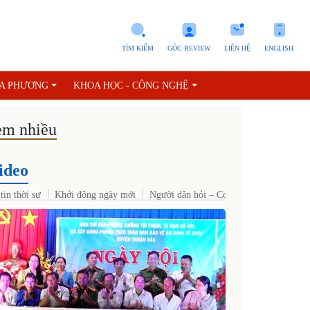
TÌM KIẾM
GÓC REVIEW
LIÊN HỆ
ENGLISH
ỊA PHƯƠNG
KHOA HỌC - CÔNG NGHỆ
m nhiều
ideo
tin thời sự
Khởi động ngày mới
Người dân hỏi – Cơ quan nhà nước trả l