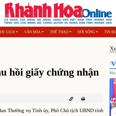
DU LỊCH
VĂN HÓA
THỂ THAO
ĐỜI SỐNG
TIN Đ
Xe
V
thu hồi giấy chứng nhận
Bản 
 Ban Thường vụ Tỉnh ủy, Phó Chủ tịch UBND tỉnh