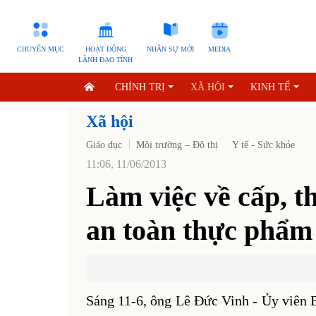
CHUYÊN MỤC
HOẠT ĐỘNG
NHÂN SỰ MỚI
MEDIA
LÃNH ĐẠO TỈNH
CHÍNH TRỊ
XÃ HỘI
KINH TẾ
Xã hội
Giáo dục
Môi trường – Đô thị
Y tế - Sức khỏe
11:06, 11/06/2013
Làm việc về cấp, 
an toàn thực phẩm
Sáng 11-6, ông Lê Đức Vinh - Ủy viên