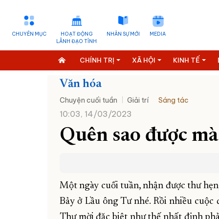
CHUYÊN MỤC
HOẠT ĐỘNG
NHÂN SỰ MỚI
MEDIA
LÃNH ĐẠO TỈNH
CHÍNH TRỊ
XÃ HỘI
KINH TẾ
Văn hóa
Chuyện cuối tuần
Giải trí
Sáng tác
10:03, 14/03/2023
Quên sao được mà
Một ngày cuối tuần, nhận được thư hẹn,
Bảy ở Lầu ông Tư nhé. Rồi nhiều cuộc đ
Thư mời đặc biệt như thế nhất định phải