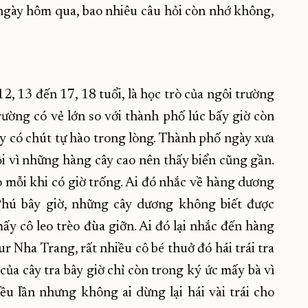
ngày hôm qua, bao nhiêu câu hỏi còn nhớ không,
12, 13 đến 17, 18 tuổi, là học trò của ngôi trường
ường có vẻ lớn so với thành phố lúc bấy giờ còn
y có chút tự hào trong lòng. Thành phố ngày xưa
i vì những hàng cây cao nên thấy biển cũng gần.
rò mỗi khi có giờ trống. Ai đó nhắc về hàng dương
hú bây giờ, những cây dương không biết được
ấy cô leo trèo đùa giỡn. Ai đó lại nhắc đến hàng
r Nha Trang, rất nhiều cô bé thuở đó hái trái tra
của cây tra bây giờ chỉ còn trong ký ức mấy bà vì
ều lần nhưng không ai dừng lại hái vài trái cho