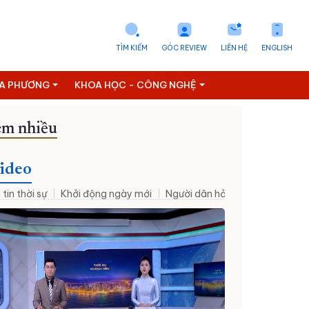
TÌM KIẾM
GÓC REVIEW
LIÊN HỆ
ENGLISH
ỊA PHƯƠNG
KHOA HỌC - CÔNG NGHỆ
m nhiều
ideo
 tin thời sự
Khởi động ngày mới
Người dân hỏi – Cơ quan nhà nư