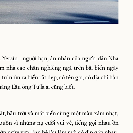
. Yersin - người bạn, ân nhân của người dân Nha
m nhà cao chân nghiêng ngả trên bãi biển ngày
trí nhìn ra biển rất đẹp, có tên gọi, có địa chỉ hẳn
àng Lầu ông Tư là ai cũng biết.
ắt, bầu trời và mặt biển cùng một màu xám nhạt,
uồn vì những nụ cười vui vẻ, tiếng gọi nhau ồn
lớp ngày xưa. Bạn bè lâu lắm mới có dịp gặp nhau,