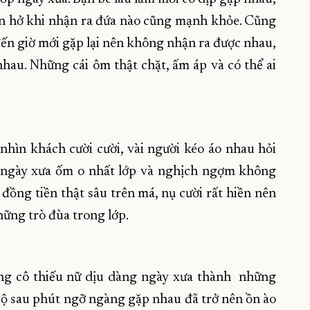
ớn hở khi nhận ra đứa nào cũng mạnh khỏe. Cũng
đến giờ mới gặp lại nên không nhận ra được nhau,
hau. Những cái ôm thật chặt, ấm áp và có thể ai
hìn khách cười cười, vài người kéo áo nhau hỏi
i ngày xưa ốm o nhất lớp và nghịch ngợm không
 đồng tiền thật sâu trên má, nụ cười rất hiền nên
hững trò đùa trong lớp.
hững cô thiếu nữ dịu dàng ngày xưa thành những
ngộ sau phút ngỡ ngàng gặp nhau đã trở nên ồn ào