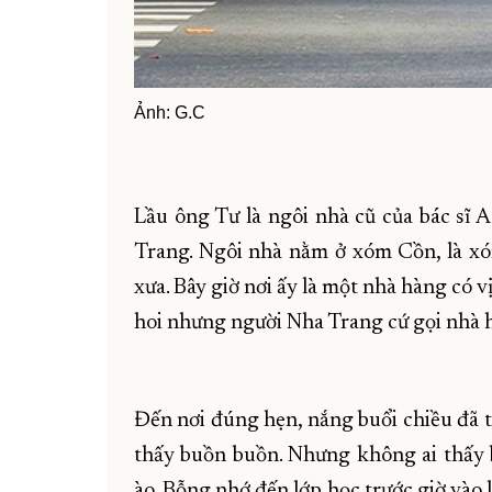
Ảnh: G.C
Lầu ông Tư là ngôi nhà cũ của bác sĩ A
Trang. Ngôi nhà nằm ở xóm Cồn, là xó
xưa. Bây giờ nơi ấy là một nhà hàng có vị 
hoi nhưng người Nha Trang cứ gọi nhà h
Đến nơi đúng hẹn, nắng buổi chiều đã t
thấy buồn buồn. Nhưng không ai thấy b
ào. Bỗng nhớ đến lớp học trước giờ vào 