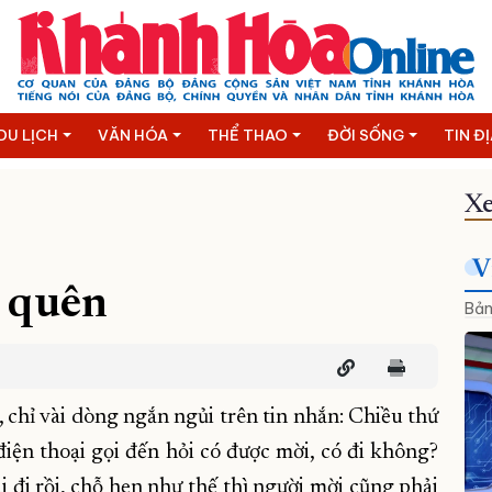
DU LỊCH
VĂN HÓA
THỂ THAO
ĐỜI SỐNG
TIN Đ
Xe
V
 quên
Bản
 chỉ vài dòng ngắn ngủi trên tin nhắn: Chiều thứ
iện thoại gọi đến hỏi có được mời, có đi không?
 đi rồi, chỗ hẹn như thế thì người mời cũng phải