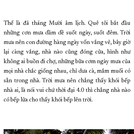
XÂY DỰNG KHÁNH HÒA TRỞ THÀNH THÀNH PHỐ TRỰC THUỘC 
ĐẠI HỘI ĐẢNG CÁC CẤP
TRANG CHỦ
VỀ BÁO KHÁNH HÒA
Thế là đã tháng Mười âm lịch. Quê tôi bắt đầu
những cơn mưa dầm dề suốt ngày, suốt đêm. Trời
mưa nên con đường hàng ngày vốn vắng vẻ, bây giờ
lại càng vắng, nhà nào cũng đóng cửa, hình như
không ai buồn đi chợ, những bữa cơm ngày mưa của
mọi nhà chắc giống nhau, chỉ dưa cà, mắm muối có
sẵn trong nhà. Trời mưa nên chẳng thấy khói bếp
nhà ai, là nói vui chứ thời đại 4.0 thì chẳng nhà nào
có bếp lửa cho thấy khói bếp lên trời.