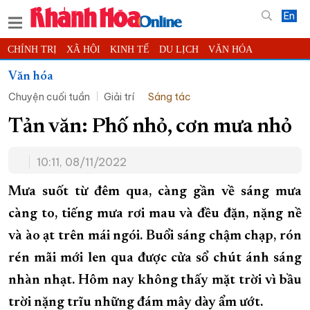
En
CHÍNH TRỊ
XÃ HỘI
KINH TẾ
DU LỊCH
VĂN HÓA
THỂ THAO
ĐỜI SỐNG
TIN ĐỊA PHƯƠNG
Văn hóa
Chuyện cuối tuần
Giải trí
Sáng tác
KHOA HỌC - CÔNG NGHỆ
PHÁP LUẬT
BẠN ĐỌC
PHÓNG SỰ
THẾ GIỚI
MULTIMEDIA
VIDEO
ĐỌC BÁO ONLINE
Tản văn: Phố nhỏ, cơn mưa nhỏ
PODCAST
THÔNG TIN - QUẢNG CÁO
10:11, 08/11/2022
QUY HOẠCH TỈNH KHÁNH HÒA
Mưa suốt từ đêm qua, càng gần về sáng mưa
TRƯỜNG SA BIỂN ĐẢO QUÊ HƯƠNG
càng to, tiếng mưa rơi mau và đều đặn, nặng nề
CHUNG TAY CẢI CÁCH HÀNH CHÍNH
và ào ạt trên mái ngói. Buổi sáng chậm chạp, rón
XÂY DỰNG NÔNG THÔN MỚI
LỊCH CẮT ĐIỆN
rén mãi mới len qua được cửa sổ chút ánh sáng
TÀU - XE - MÁY BAY
nhàn nhạt. Hôm nay không thấy mặt trời vì bầu
KỶ NIỆM 370 NĂM XÂY DỰNG VÀ PHÁT TRIỂN TỈNH KHÁNH HÒA
trời nặng trĩu những đám mây dày ẩm ướt.
KHOẢNH KHẮC ĐẸP XỨ TRẦM