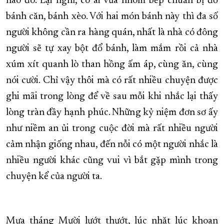
nào đó. Lại nghĩ, có ai vừa nhóm bếp chuẩn bị đổ
bánh căn, bánh xèo. Với hai món bánh này thì đa số
người không cần ra hàng quán, nhất là nhà có đông
người sẽ tự xay bột đổ bánh, làm mắm rồi cả nhà
xúm xít quanh lò than hồng ấm áp, cùng ăn, cùng
nói cười. Chỉ vậy thôi mà có rất nhiều chuyện được
ghi mãi trong lòng để về sau mỗi khi nhắc lại thấy
lòng tràn đầy hạnh phúc. Những kỷ niệm đơn sơ ấy
như niềm an ủi trong cuộc đời mà rất nhiều người
cảm nhận giống nhau, đến nỗi có một người nhắc là
nhiều người khác cũng vui vì bắt gặp mình trong
chuyện kể của người ta.
Mưa tháng Mười lướt thướt, lúc nhặt lúc khoan