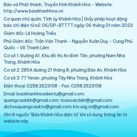
Báo và Phát thanh, Truyền hình Khánh Hòa - Website:
http://www.baokhanhhoa.vn
Cơ quan chủ quản: Tỉnh ủy Khánh Hòa | Giấy phép hoạt động
báo chí điện tử số: 06/GP-BTTTT ngày 06 tháng 01 năm 2023
Giám đốc: Lê Hoàng Triều
Phó Giám đốc: Trần Văn Thanh - Nguyễn Xuân Duy - Cung Phú
Quốc - Võ Thanh Lâm
Cơ sở 1: Đường A1, Khu đô thị An Bình Tân, phường Nam Nha
Trang, Khánh Hòa
Cơ sở 2: 285A đường 21 tháng 8, phường Bảo An, Khánh Hòa
Cơ sở 3: 77 Yersin, phường Tây Nha Trang, Khánh Hòa
Điện thoại: 0258.3523158 - Fax: 0258.3523158
Email: baokhanhhoadientu@gmail.com;
quangcaobkh@gmail.com; toasoan.bkh@gmail.com;
dichvuquangcaoktv@gmail.com; ktv.org.vn@gmail.com
Ghi rõ nguồn "Báo Khánh Hòa điện tử" khi sử dụng thông tin từ
website này