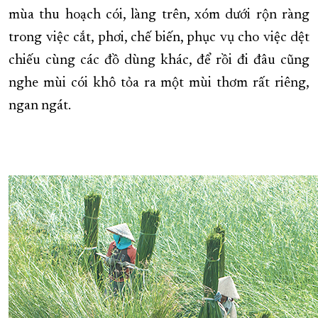
mùa thu hoạch cói, làng trên, xóm dưới rộn ràng
XÂY DỰNG KHÁNH HÒA TRỞ THÀNH THÀNH PHỐ TRỰC THUỘC 
trong việc cắt, phơi, chế biến, phục vụ cho việc dệt
ĐẠI HỘI ĐẢNG CÁC CẤP
TRANG CHỦ
VỀ BÁO KHÁNH HÒA
chiếu cùng các đồ dùng khác, để rồi đi đâu cũng
nghe mùi cói khô tỏa ra một mùi thơm rất riêng,
ngan ngát.