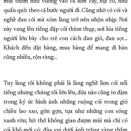
mùi thơm như vương vào cả lùm cây, bụi cỏ, như
quấn quít theo cả bước người đi. Cũng nhờ có cói và
nghề đan cói mà xóm làng trở nên nhộn nhịp. Nơi
này vang lên tiếng đập cói thùm thụp, nơi kia tiếng
người lớn bày cho trẻ con cách đan giỏ, đan sọt…
Khách đến đặt hàng, mua hàng để mang đi bán
cũng nhiều, rộn ràng…
Tuy làng tôi không phải là làng nghề làm cói nổi
tiếng nhưng chúng tôi lớn lên, đứa nào cũng in đậm
trong ký ức hình ảnh những ruộng cói trong gió
chiều lao xao, gờn gợn, tựa như những con sóng
xanh rờn; hít thở không gian đượm mùi mà chỉ có
cói khô mới có; đùa vui dưới ánh trăng vàng thắm