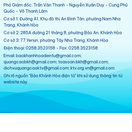
Phó Giám đốc: Trần Văn Thanh - Nguyễn Xuân Duy - Cung Phú
Quốc - Võ Thanh Lâm
Cơ sở 1: Đường A1, Khu đô thị An Bình Tân, phường Nam Nha
Trang, Khánh Hòa
Cơ sở 2: 285A đường 21 tháng 8, phường Bảo An, Khánh Hòa
Cơ sở 3: 77 Yersin, phường Tây Nha Trang, Khánh Hòa
Điện thoại: 0258.3523158 - Fax: 0258.3523158
Email: baokhanhhoadientu@gmail.com;
quangcaobkh@gmail.com; toasoan.bkh@gmail.com;
dichvuquangcaoktv@gmail.com; ktv.org.vn@gmail.com
Ghi rõ nguồn "Báo Khánh Hòa điện tử" khi sử dụng thông tin từ
website này