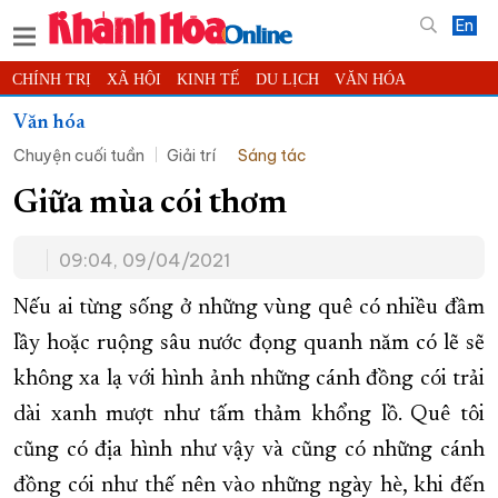
En
CHÍNH TRỊ
XÃ HỘI
KINH TẾ
DU LỊCH
VĂN HÓA
THỂ THAO
ĐỜI SỐNG
TIN ĐỊA PHƯƠNG
Văn hóa
Chuyện cuối tuần
Giải trí
Sáng tác
KHOA HỌC - CÔNG NGHỆ
PHÁP LUẬT
BẠN ĐỌC
PHÓNG SỰ
THẾ GIỚI
MULTIMEDIA
VIDEO
ĐỌC BÁO ONLINE
Giữa mùa cói thơm
PODCAST
THÔNG TIN - QUẢNG CÁO
09:04, 09/04/2021
QUY HOẠCH TỈNH KHÁNH HÒA
Nếu ai từng sống ở những vùng quê có nhiều đầm
TRƯỜNG SA BIỂN ĐẢO QUÊ HƯƠNG
lầy hoặc ruộng sâu nước đọng quanh năm có lẽ sẽ
CHUNG TAY CẢI CÁCH HÀNH CHÍNH
không xa lạ với hình ảnh những cánh đồng cói trải
XÂY DỰNG NÔNG THÔN MỚI
LỊCH CẮT ĐIỆN
dài xanh mượt như tấm thảm khổng lồ. Quê tôi
TÀU - XE - MÁY BAY
cũng có địa hình như vậy và cũng có những cánh
KỶ NIỆM 370 NĂM XÂY DỰNG VÀ PHÁT TRIỂN TỈNH KHÁNH HÒA
đồng cói như thế nên vào những ngày hè, khi đến
KHOẢNH KHẮC ĐẸP XỨ TRẦM