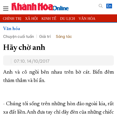
En
CHÍNH TRỊ
XÃ HỘI
KINH TẾ
DU LỊCH
VĂN HÓA
THỂ THAO
ĐỜI SỐNG
TIN ĐỊA PHƯƠNG
Văn hóa
Chuyện cuối tuần
Giải trí
Sáng tác
KHOA HỌC - CÔNG NGHỆ
PHÁP LUẬT
BẠN ĐỌC
PHÓNG SỰ
THẾ GIỚI
MULTIMEDIA
VIDEO
ĐỌC BÁO ONLINE
Hãy chờ anh
PODCAST
THÔNG TIN - QUẢNG CÁO
07:10, 14/10/2017
QUY HOẠCH TỈNH KHÁNH HÒA
Anh và cô ngồi bên nhau trên bờ cát. Biển đêm
TRƯỜNG SA BIỂN ĐẢO QUÊ HƯƠNG
thăm thẳm và bí ẩn.
CHUNG TAY CẢI CÁCH HÀNH CHÍNH
XÂY DỰNG NÔNG THÔN MỚI
LỊCH CẮT ĐIỆN
TÀU - XE - MÁY BAY
- Chúng tôi sống trên những hòn đảo ngoài kia, rất
KỶ NIỆM 370 NĂM XÂY DỰNG VÀ PHÁT TRIỂN TỈNH KHÁNH HÒA
xa đất liền. Anh đưa tay chỉ dãy đèn của những chiếc
KHOẢNH KHẮC ĐẸP XỨ TRẦM