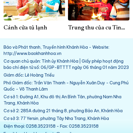
Cánh cửa tủ lạnh
Trung thu của cu Tin…
Báo và Phát thanh, Truyền hình Khánh Hòa - Website:
http://www.baokhanhhoa.vn
Cơ quan chủ quản: Tỉnh ủy Khánh Hòa | Giấy phép hoạt động
báo chí điện tử số: 06/GP-BTTTT ngày 06 tháng 01 năm 2023
Giám đốc: Lê Hoàng Triều
Phó Giám đốc: Trần Văn Thanh - Nguyễn Xuân Duy - Cung Phú
Quốc - Võ Thanh Lâm
Cơ sở 1: Đường A1, Khu đô thị An Bình Tân, phường Nam Nha
Trang, Khánh Hòa
Cơ sở 2: 285A đường 21 tháng 8, phường Bảo An, Khánh Hòa
Cơ sở 3: 77 Yersin, phường Tây Nha Trang, Khánh Hòa
Điện thoại: 0258.3523158 - Fax: 0258.3523158