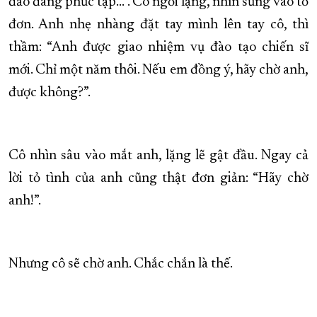
đảo đang phức tạp…”. Cô ngồi lặng, nhìn sững vào tờ
đơn. Anh nhẹ nhàng đặt tay mình lên tay cô, thì
thầm: “Anh được giao nhiệm vụ đào tạo chiến sĩ
mới. Chỉ một năm thôi. Nếu em đồng ý, hãy chờ anh,
được không?”.
Cô nhìn sâu vào mắt anh, lặng lẽ gật đầu. Ngay cả
lời tỏ tình của anh cũng thật đơn giản: “Hãy chờ
anh!”.
Nhưng cô sẽ chờ anh. Chắc chắn là thế.