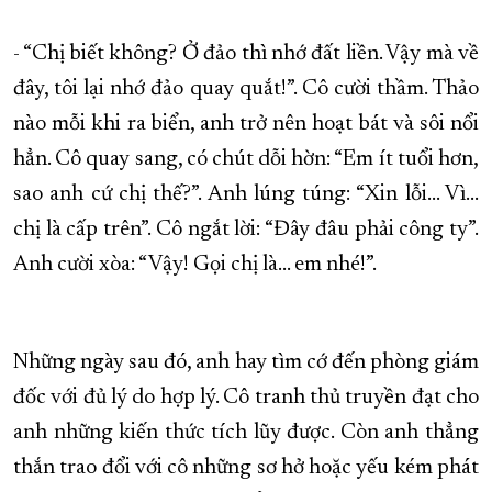
- “Chị biết không? Ở đảo thì nhớ đất liền. Vậy mà về
đây, tôi lại nhớ đảo quay quắt!”. Cô cười thầm. Thảo
nào mỗi khi ra biển, anh trở nên hoạt bát và sôi nổi
hẳn. Cô quay sang, có chút dỗi hờn: “Em ít tuổi hơn,
sao anh cứ chị thế?”. Anh lúng túng: “Xin lỗi… Vì…
chị là cấp trên”. Cô ngắt lời: “Đây đâu phải công ty”.
Anh cười xòa: “Vậy! Gọi chị là… em nhé!”.
Những ngày sau đó, anh hay tìm cớ đến phòng giám
đốc với đủ lý do hợp lý. Cô tranh thủ truyền đạt cho
anh những kiến thức tích lũy được. Còn anh thẳng
thắn trao đổi với cô những sơ hở hoặc yếu kém phát