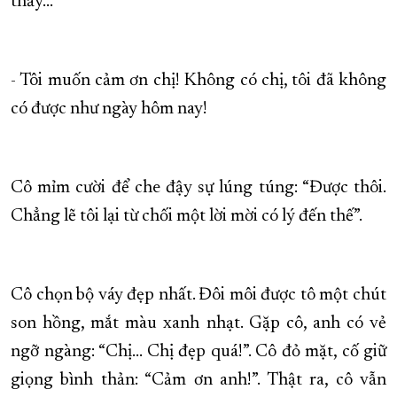
thấy…
- Tôi muốn cảm ơn chị! Không có chị, tôi đã không
có được như ngày hôm nay!
Cô mỉm cười để che đậy sự lúng túng: “Được thôi.
Chẳng lẽ tôi lại từ chối một lời mời có lý đến thế”.
Cô chọn bộ váy đẹp nhất. Đôi môi được tô một chút
son hồng, mắt màu xanh nhạt. Gặp cô, anh có vẻ
ngỡ ngàng: “Chị… Chị đẹp quá!”. Cô đỏ mặt, cố giữ
giọng bình thản: “Cảm ơn anh!”. Thật ra, cô vẫn