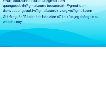
Email: baokhanhhoadientu@gmail.com;
quangcaobkh@gmail.com; toasoan.bkh@gmail.com;
dichvuquangcaoktv@gmail.com; ktv.org.vn@gmail.com
Ghi rõ nguồn "Báo Khánh Hòa điện tử" khi sử dụng thông tin từ
website này