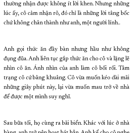
thường nhận được không ít lời khen. Nhưng những
lúc ấy, cô cảm nhận rõ, đó chỉ là những lời tâng bốc
chứ không chân thành như anh, một người lính..
Anh gọi thức ăn đầy bàn nhưng hầu như không
đụng đũa. Anh liên tục gắp thức ăn cho cô và lặng lẽ
nhìn cô ăn. Ánh nhìn của anh làm cô bối rối. Tâm
trạng cô cứ bâng khuâng. Cô vừa muốn kéo dài mãi
những giây phút này, lại vừa muốn mau trở về nhà
để được một mình suy nghĩ.
Sau bữa tối, họ cùng ra bãi biển. Khác với lúc ở nhà
hàng, anh trở nên hoạt bát hẳn. Anh kể cho cô nghe