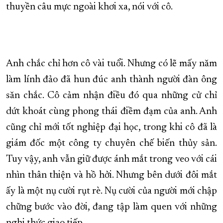
thuyền câu mực ngoài khơi xa, nói với cô.
XÂY DỰNG KHÁNH HÒA TRỞ THÀNH THÀNH PHỐ TRỰC THUỘC 
ĐẠI HỘI ĐẢNG CÁC CẤP
TRANG CHỦ
VỀ BÁO KHÁNH HÒA
Anh chắc chỉ hơn cô vài tuổi. Nhưng có lẽ mấy năm
làm lính đảo đã hun đúc anh thành người đàn ông
săn chắc. Cô cảm nhận điều đó qua những cử chỉ
dứt khoát cùng phong thái điềm đạm của anh. Anh
cũng chỉ mới tốt nghiệp đại học, trong khi cô đã là
giám đốc một công ty chuyên chế biến thủy sản.
Tuy vậy, anh vẫn giữ được ánh mắt trong veo với cái
nhìn thân thiện và hồ hởi. Nhưng bên dưới đôi mắt
ấy là một nụ cười rụt rè. Nụ cười của người mới chập
chững bước vào đời, đang tập làm quen với những