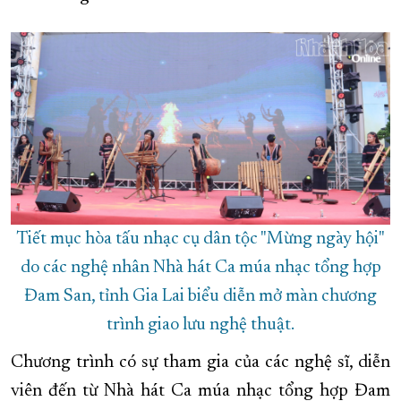
XÂY DỰNG KHÁNH HÒA TRỞ THÀNH THÀNH PHỐ TRỰC THUỘC 
ĐẠI HỘI ĐẢNG CÁC CẤP
TRANG CHỦ
VỀ BÁO KHÁNH HÒA
Tiết mục hòa tấu nhạc cụ dân tộc "Mừng ngày hội"
do các nghệ nhân Nhà hát Ca múa nhạc tổng hợp
Đam San, tỉnh Gia Lai biểu diễn mở màn chương
trình giao lưu nghệ thuật.
Chương trình có sự tham gia của các nghệ sĩ, diễn
viên đến từ Nhà hát Ca múa nhạc tổng hợp Đam