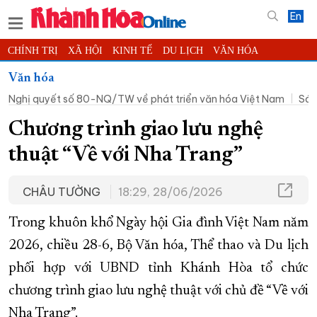
En
CHÍNH TRỊ
XÃ HỘI
KINH TẾ
DU LỊCH
VĂN HÓA
THỂ THAO
ĐỜI SỐNG
TIN ĐỊA PHƯƠNG
Văn hóa
Nghị quyết số 80-NQ/TW về phát triển văn hóa Việt Nam
Sán
KHOA HỌC - CÔNG NGHỆ
PHÁP LUẬT
BẠN ĐỌC
PHÓNG SỰ
THẾ GIỚI
MULTIMEDIA
VIDEO
ĐỌC BÁO ONLINE
Chương trình giao lưu nghệ
PODCAST
THÔNG TIN - QUẢNG CÁO
thuật “Về với Nha Trang”
QUY HOẠCH TỈNH KHÁNH HÒA
CHÂU TƯỜNG
18:29, 28/06/2026
TRƯỜNG SA BIỂN ĐẢO QUÊ HƯƠNG
CHUNG TAY CẢI CÁCH HÀNH CHÍNH
Trong khuôn khổ Ngày hội Gia đình Việt Nam năm
XÂY DỰNG NÔNG THÔN MỚI
LỊCH CẮT ĐIỆN
2026, chiều 28-6, Bộ Văn hóa, Thể thao và Du lịch
phối hợp với UBND tỉnh Khánh Hòa tổ chức
TÀU - XE - MÁY BAY
chương trình giao lưu nghệ thuật với chủ đề “Về với
KỶ NIỆM 370 NĂM XÂY DỰNG VÀ PHÁT TRIỂN TỈNH KHÁNH HÒA
Nha Trang”.
KHOẢNH KHẮC ĐẸP XỨ TRẦM