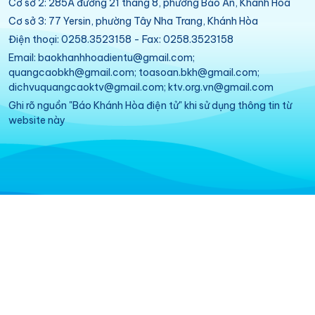
Cơ sở 2: 285A đường 21 tháng 8, phường Bảo An, Khánh Hòa
Cơ sở 3: 77 Yersin, phường Tây Nha Trang, Khánh Hòa
Điện thoại: 0258.3523158 - Fax: 0258.3523158
Email: baokhanhhoadientu@gmail.com;
quangcaobkh@gmail.com; toasoan.bkh@gmail.com;
dichvuquangcaoktv@gmail.com; ktv.org.vn@gmail.com
Ghi rõ nguồn "Báo Khánh Hòa điện tử" khi sử dụng thông tin từ
website này