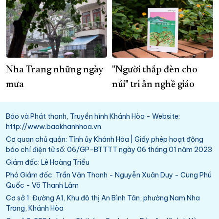
Nha Trang những ngày
"Người thắp đèn cho
mưa
núi" tri ân nghề giáo
Báo và Phát thanh, Truyền hình Khánh Hòa - Website:
http://www.baokhanhhoa.vn
Cơ quan chủ quản: Tỉnh ủy Khánh Hòa | Giấy phép hoạt động
báo chí điện tử số: 06/GP-BTTTT ngày 06 tháng 01 năm 2023
Giám đốc: Lê Hoàng Triều
Phó Giám đốc: Trần Văn Thanh - Nguyễn Xuân Duy - Cung Phú
Quốc - Võ Thanh Lâm
Cơ sở 1: Đường A1, Khu đô thị An Bình Tân, phường Nam Nha
Trang, Khánh Hòa