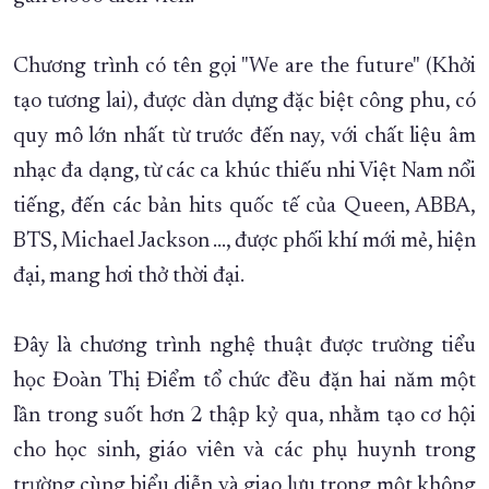
XÂY DỰNG KHÁNH HÒA TRỞ THÀNH THÀNH PHỐ TRỰC THUỘC 
Chương trình có tên gọi "We are the future" (Khởi
ĐẠI HỘI ĐẢNG CÁC CẤP
TRANG CHỦ
VỀ BÁO KHÁNH HÒA
tạo tương lai), được dàn dựng đặc biệt công phu, có
quy mô lớn nhất từ trước đến nay, với chất liệu âm
nhạc đa dạng, từ các ca khúc thiếu nhi Việt Nam nổi
tiếng, đến các bản hits quốc tế của Queen, ABBA,
BTS, Michael Jackson …, được phối khí mới mẻ, hiện
đại, mang hơi thở thời đại.
Đây là chương trình nghệ thuật được trường tiểu
học Đoàn Thị Điểm tổ chức đều đặn hai năm một
lần trong suốt hơn 2 thập kỷ qua, nhằm tạo cơ hội
cho học sinh, giáo viên và các phụ huynh trong
trường cùng biểu diễn và giao lưu trong một không