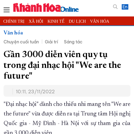
En
CHÍNH TRỊ
XÃ HỘI
KINH TẾ
DU LỊCH
VĂN HÓA
THỂ THAO
ĐỜI SỐNG
TIN ĐỊA PHƯƠNG
Văn hóa
Chuyện cuối tuần
Giải trí
Sáng tác
KHOA HỌC - CÔNG NGHỆ
PHÁP LUẬT
BẠN ĐỌC
PHÓNG SỰ
THẾ GIỚI
MULTIMEDIA
VIDEO
ĐỌC BÁO ONLINE
Gần 3000 diễn viên quy tụ
PODCAST
THÔNG TIN - QUẢNG CÁO
trong đại nhạc hội "We are the
QUY HOẠCH TỈNH KHÁNH HÒA
future"
TRƯỜNG SA BIỂN ĐẢO QUÊ HƯƠNG
10:11, 23/11/2022
CHUNG TAY CẢI CÁCH HÀNH CHÍNH
XÂY DỰNG NÔNG THÔN MỚI
LỊCH CẮT ĐIỆN
"Đại nhạc hội" dành cho thiếu nhi mang tên "We are
TÀU - XE - MÁY BAY
the future" vừa được diễn ra tại Trung tâm Hội nghị
Quốc gia - Mỹ Đình - Hà Nội với sự tham gia của
KỶ NIỆM 370 NĂM XÂY DỰNG VÀ PHÁT TRIỂN TỈNH KHÁNH HÒA
gần 3.000 diễn viên.
KHOẢNH KHẮC ĐẸP XỨ TRẦM