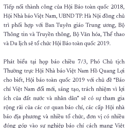
Tiếp nối thành công của Hội Báo toàn quốc 2018,
XÂY DỰNG KHÁNH HÒA TRỞ THÀNH THÀNH PHỐ TRỰC THUỘC 
Hội Nhà báo Việt Nam, UBND TP. Hà Nội đồng chủ
ĐẠI HỘI ĐẢNG CÁC CẤP
TRANG CHỦ
VỀ BÁO KHÁNH HÒA
trì phối hợp với Ban Tuyên giáo Trung ương, Bộ
Thông tin và Truyền thông, Bộ Văn hóa, Thể thao
và Du lịch sẽ tổ chức Hội Báo toàn quốc 2019.
Phát biểu tại họp báo chiều 7/3, Phó Chủ tịch
Thường trực Hội Nhà báo Việt Nam Hồ Quang Lợi
cho biết, Hội báo toàn quốc 2019 với chủ đề “Báo
chí Việt Nam đổi mới, sáng tạo, trách nhiệm vì lợi
ích của đất nước và nhân dân” sẽ có sự tham gia
rộng rãi của các cơ quan báo chí, các cấp Hội nhà
báo địa phương và nhiều tổ chức, đơn vị có nhiều
đóng góp vào sự nghiệp báo chí cách mạng Việt