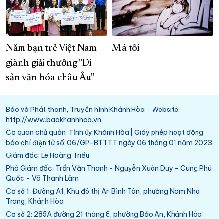
Năm bạn trẻ Việt Nam
Má tôi
giành giải thưởng "Di
sản văn hóa châu Âu"
Báo và Phát thanh, Truyền hình Khánh Hòa - Website:
http://www.baokhanhhoa.vn
Cơ quan chủ quản: Tỉnh ủy Khánh Hòa | Giấy phép hoạt động
báo chí điện tử số: 06/GP-BTTTT ngày 06 tháng 01 năm 2023
Giám đốc: Lê Hoàng Triều
Phó Giám đốc: Trần Văn Thanh - Nguyễn Xuân Duy - Cung Phú
Quốc - Võ Thanh Lâm
Cơ sở 1: Đường A1, Khu đô thị An Bình Tân, phường Nam Nha
Trang, Khánh Hòa
Cơ sở 2: 285A đường 21 tháng 8, phường Bảo An, Khánh Hòa