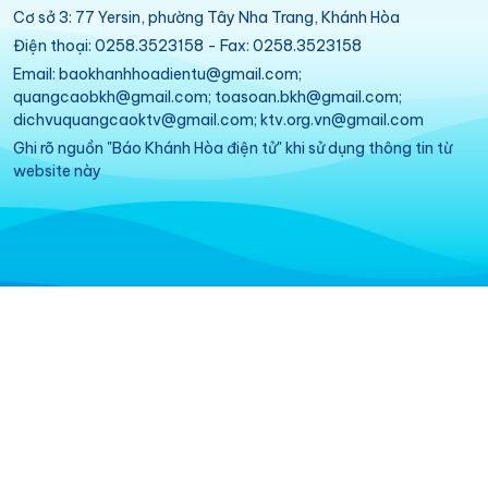
Cơ sở 3: 77 Yersin, phường Tây Nha Trang, Khánh Hòa
Điện thoại: 0258.3523158 - Fax: 0258.3523158
Email: baokhanhhoadientu@gmail.com;
quangcaobkh@gmail.com; toasoan.bkh@gmail.com;
dichvuquangcaoktv@gmail.com; ktv.org.vn@gmail.com
Ghi rõ nguồn "Báo Khánh Hòa điện tử" khi sử dụng thông tin từ
website này