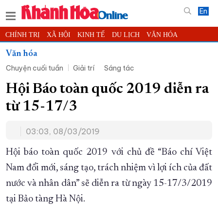
En
CHÍNH TRỊ
XÃ HỘI
KINH TẾ
DU LỊCH
VĂN HÓA
THỂ THAO
ĐỜI SỐNG
TIN ĐỊA PHƯƠNG
Văn hóa
Chuyện cuối tuần
Giải trí
Sáng tác
KHOA HỌC - CÔNG NGHỆ
PHÁP LUẬT
BẠN ĐỌC
PHÓNG SỰ
THẾ GIỚI
MULTIMEDIA
VIDEO
ĐỌC BÁO ONLINE
Hội Báo toàn quốc 2019 diễn ra
PODCAST
THÔNG TIN - QUẢNG CÁO
từ 15-17/3
QUY HOẠCH TỈNH KHÁNH HÒA
03:03, 08/03/2019
TRƯỜNG SA BIỂN ĐẢO QUÊ HƯƠNG
CHUNG TAY CẢI CÁCH HÀNH CHÍNH
Hội báo toàn quốc 2019 với chủ đề “Báo chí Việt
Nam đổi mới, sáng tạo, trách nhiệm vì lợi ích của đất
XÂY DỰNG NÔNG THÔN MỚI
LỊCH CẮT ĐIỆN
nước và nhân dân” sẽ diễn ra từ ngày 15-17/3/2019
TÀU - XE - MÁY BAY
tại Bảo tàng Hà Nội.
KỶ NIỆM 370 NĂM XÂY DỰNG VÀ PHÁT TRIỂN TỈNH KHÁNH HÒA
KHOẢNH KHẮC ĐẸP XỨ TRẦM