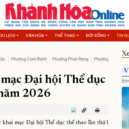
DU LỊCH
VĂN HÓA
THỂ THAO
ĐỜI SỐNG
TIN Đ
Xe
Bắc
Phường Cam Ranh
Phường Phan Rang
Phường Bảo An
V
 mạc Đại hội Thể dục
Bản
I năm 2026
khai mạc Đại hội Thể dục thể thao lần thứ I