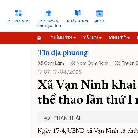
CHUYÊN MỤC
HOẠT ĐỘNG
NHÂN SỰ MỚI
MEDIA
LÃNH ĐẠO TỈNH
CHÍNH TRỊ
XÃ HỘI
KINH TẾ
Tin địa phương
Xã Cam Lâm
Xã Nam Cam Ranh
Xã Thuận 
17:07, 17/04/2026
Xã Vạn Ninh khai
thể thao lần thứ 
THANH HẢI
Ngày 17-4, UBND xã Vạn Ninh tổ chức 