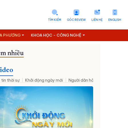
TÌM KIẾM
GÓC REVIEW
LIÊN HỆ
ENGLISH
ỊA PHƯƠNG
KHOA HỌC - CÔNG NGHỆ
m nhiều
Xã Phước Hà
Phường Ninh Chử
Xã Vạn Thắng
Xã Ninh Phướ
ideo
 tin thời sự
Khởi động ngày mới
Người dân hỏi – Cơ quan nhà nư