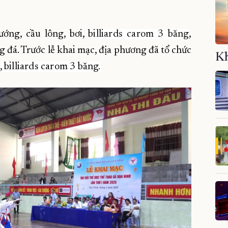
ớng, cầu lông, bơi, b
illiards carom 3 băng
,
đá. Trước lễ khai mạc, địa phương đã tổ chức
Kh
 billiards carom 3 băng.