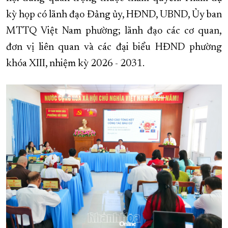
kỳ họp có lãnh đạo Đảng ủy, HĐND, UBND, Ủy ban
XÂY DỰNG KHÁNH HÒA TRỞ THÀNH THÀNH PHỐ TRỰC THUỘC 
MTTQ Việt Nam phường; lãnh đạo các cơ quan,
ĐẠI HỘI ĐẢNG CÁC CẤP
TRANG CHỦ
VỀ BÁO KHÁNH HÒA
đơn vị liên quan và các đại biểu HĐND phường
khóa XIII, nhiệm kỳ 2026 - 2031.