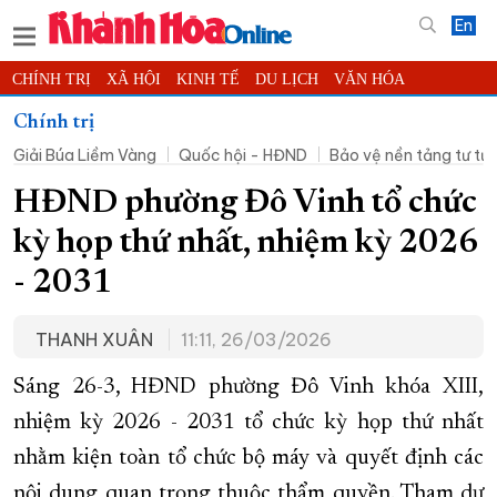
En
CHÍNH TRỊ
XÃ HỘI
KINH TẾ
DU LỊCH
VĂN HÓA
THỂ THAO
ĐỜI SỐNG
TIN ĐỊA PHƯƠNG
Chính trị
Giải Búa Liềm Vàng
Quốc hội - HĐND
Bảo vệ nền tảng tư t
KHOA HỌC - CÔNG NGHỆ
PHÁP LUẬT
BẠN ĐỌC
PHÓNG SỰ
THẾ GIỚI
MULTIMEDIA
VIDEO
ĐỌC BÁO ONLINE
HĐND phường Đô Vinh tổ chức
PODCAST
THÔNG TIN - QUẢNG CÁO
kỳ họp thứ nhất, nhiệm kỳ 2026
QUY HOẠCH TỈNH KHÁNH HÒA
- 2031
TRƯỜNG SA BIỂN ĐẢO QUÊ HƯƠNG
THANH XUÂN
11:11, 26/03/2026
CHUNG TAY CẢI CÁCH HÀNH CHÍNH
XÂY DỰNG NÔNG THÔN MỚI
LỊCH CẮT ĐIỆN
Sáng 26-3, HĐND phường Đô Vinh khóa XIII,
TÀU - XE - MÁY BAY
nhiệm kỳ 2026 - 2031 tổ chức kỳ họp thứ nhất
nhằm kiện toàn tổ chức bộ máy và quyết định các
KỶ NIỆM 370 NĂM XÂY DỰNG VÀ PHÁT TRIỂN TỈNH KHÁNH HÒA
nội dung quan trọng thuộc thẩm quyền. Tham dự
KHOẢNH KHẮC ĐẸP XỨ TRẦM