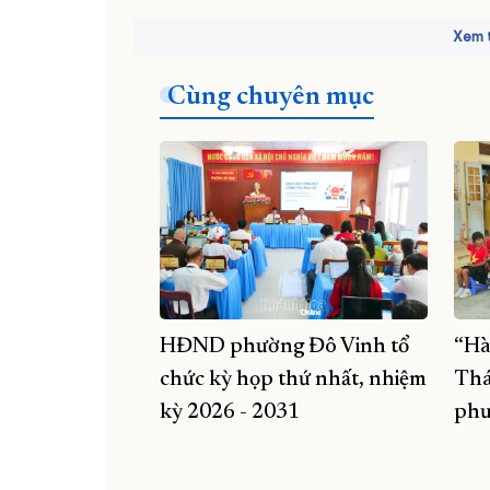
Xem t
Cùng chuyên mục
HĐND phường Đô Vinh tổ
“Hà
chức kỳ họp thứ nhất, nhiệm
Thá
kỳ 2026 - 2031
phư