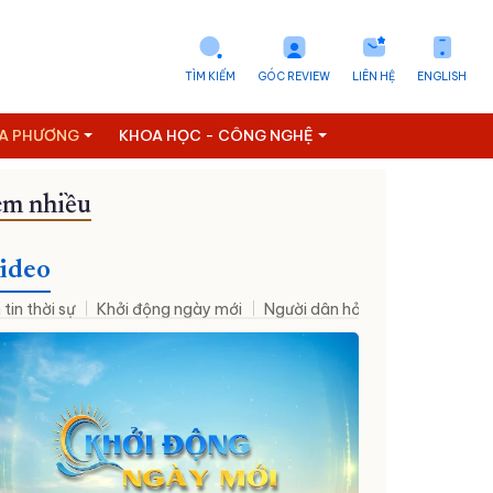
TÌM KIẾM
GÓC REVIEW
LIÊN HỆ
ENGLISH
ỊA PHƯƠNG
KHOA HỌC - CÔNG NGHỆ
m nhiều
Xã Phước Hà
Phường Ninh Chử
Xã Vạn Thắng
Xã Ninh Phướ
ideo
 tin thời sự
Khởi động ngày mới
Người dân hỏi – Cơ quan nhà nư