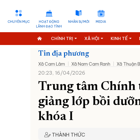
CHUYÊN MỤC
HOẠT ĐỘNG
NHÂN SỰ MỚI
MEDIA
LÃNH ĐẠO TỈNH
CHÍNH TRỊ
XÃ HỘI
KINH TẾ
Tin địa phương
Xã Cam Lâm
Xã Nam Cam Ranh
Xã Thuận 
20:23, 16/04/2026
Trung tâm Chính 
giảng lớp bồi dưỡ
khóa I
THÀNH THỨC