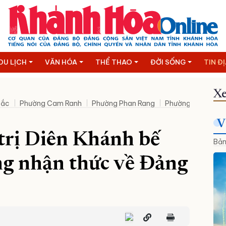
DU LỊCH
VĂN HÓA
THỂ THAO
ĐỜI SỐNG
TIN Đ
Xe
Bắc
Phường Cam Ranh
Phường Phan Rang
Phường Bảo An
V
trị Diên Khánh bế
Bản
ng nhận thức về Đảng