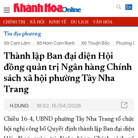
En
CHÍNH TRỊ
XÃ HỘI
KINH TẾ
DU LỊCH
VĂN HÓA
THỂ THAO
ĐỜI SỐNG
TIN ĐỊA PHƯƠNG
Tin địa phương
Xã Cam Lâm
Xã Nam Cam Ranh
Xã Thuận Bắc
Phường C
KHOA HỌC - CÔNG NGHỆ
PHÁP LUẬT
BẠN ĐỌC
PHÓNG SỰ
THẾ GIỚI
MULTIMEDIA
VIDEO
ĐỌC BÁO ONLINE
Thành lập Ban đại diện Hội
PODCAST
THÔNG TIN - QUẢNG CÁO
đồng quản trị Ngân hàng Chính
QUY HOẠCH TỈNH KHÁNH HÒA
sách xã hội phường Tây Nha
TRƯỜNG SA BIỂN ĐẢO QUÊ HƯƠNG
Trang
CHUNG TAY CẢI CÁCH HÀNH CHÍNH
H.DUNG
18:52, 16/04/2026
XÂY DỰNG NÔNG THÔN MỚI
LỊCH CẮT ĐIỆN
TÀU - XE - MÁY BAY
Chiều 16-4, UBND phường Tây Nha Trang tổ chức
KỶ NIỆM 370 NĂM XÂY DỰNG VÀ PHÁT TRIỂN TỈNH KHÁNH HÒA
hội nghị công bố Quyết định thành lập Ban đại diện
KHOẢNH KHẮC ĐẸP XỨ TRẦM