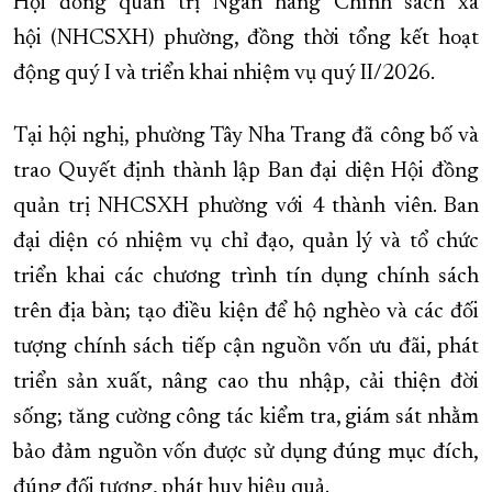
Hội đồng quản trị Ngân hàng Chính sách xã
XÂY DỰNG KHÁNH HÒA TRỞ THÀNH THÀNH PHỐ TRỰC THUỘC 
hội (NHCSXH) phường, đồng thời tổng kết hoạt
động quý I và triển khai nhiệm vụ quý II/2026.
ĐẠI HỘI ĐẢNG CÁC CẤP
TRANG CHỦ
VỀ BÁO KHÁNH HÒA
Tại hội nghị, phường Tây Nha Trang đã công bố và
trao Quyết định thành lập Ban đại diện Hội đồng
quản trị NHCSXH phường với 4 thành viên. Ban
đại diện có nhiệm vụ chỉ đạo, quản lý và tổ chức
triển khai các chương trình tín dụng chính sách
trên địa bàn; tạo điều kiện để hộ nghèo và các đối
tượng chính sách tiếp cận nguồn vốn ưu đãi, phát
triển sản xuất, nâng cao thu nhập, cải thiện đời
sống; tăng cường công tác kiểm tra, giám sát nhằm
bảo đảm nguồn vốn được sử dụng đúng mục đích,
đúng đối tượng, phát huy hiệu quả.