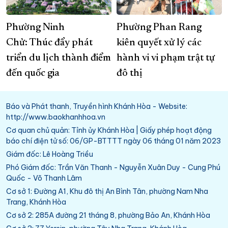
Phường Ninh
Phường Phan Rang
Chử: Thúc đẩy phát
kiên quyết xử lý các
triển du lịch thành điểm
hành vi vi phạm trật tự
đến quốc gia
đô thị
Báo và Phát thanh, Truyền hình Khánh Hòa - Website:
http://www.baokhanhhoa.vn
Cơ quan chủ quản: Tỉnh ủy Khánh Hòa | Giấy phép hoạt động
báo chí điện tử số: 06/GP-BTTTT ngày 06 tháng 01 năm 2023
Giám đốc: Lê Hoàng Triều
Phó Giám đốc: Trần Văn Thanh - Nguyễn Xuân Duy - Cung Phú
Quốc - Võ Thanh Lâm
Cơ sở 1: Đường A1, Khu đô thị An Bình Tân, phường Nam Nha
Trang, Khánh Hòa
Cơ sở 2: 285A đường 21 tháng 8, phường Bảo An, Khánh Hòa