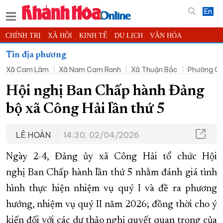
En
CHÍNH TRỊ
XÃ HỘI
KINH TẾ
DU LỊCH
VĂN HÓA
THỂ THAO
ĐỜI SỐNG
TIN ĐỊA PHƯƠNG
Tin địa phương
Xã Cam Lâm
Xã Nam Cam Ranh
Xã Thuận Bắc
Phường C
KHOA HỌC - CÔNG NGHỆ
PHÁP LUẬT
BẠN ĐỌC
PHÓNG SỰ
THẾ GIỚI
MULTIMEDIA
VIDEO
ĐỌC BÁO ONLINE
Hội nghị Ban Chấp hành Đảng
PODCAST
THÔNG TIN - QUẢNG CÁO
bộ xã Công Hải lần thứ 5
QUY HOẠCH TỈNH KHÁNH HÒA
LÊ HOÀN
14:30, 02/04/2026
TRƯỜNG SA BIỂN ĐẢO QUÊ HƯƠNG
CHUNG TAY CẢI CÁCH HÀNH CHÍNH
Ngày 2-4, Đảng ủy xã Công Hải tổ chức Hội
XÂY DỰNG NÔNG THÔN MỚI
LỊCH CẮT ĐIỆN
nghị Ban Chấp hành lần thứ 5 nhằm đánh giá tình
hình thực hiện nhiệm vụ quý I và đề ra phương
TÀU - XE - MÁY BAY
hướng, nhiệm vụ quý II năm 2026; đồng thời cho ý
KỶ NIỆM 370 NĂM XÂY DỰNG VÀ PHÁT TRIỂN TỈNH KHÁNH HÒA
kiến đối với các dự thảo nghị quyết quan trọng của
KHOẢNH KHẮC ĐẸP XỨ TRẦM