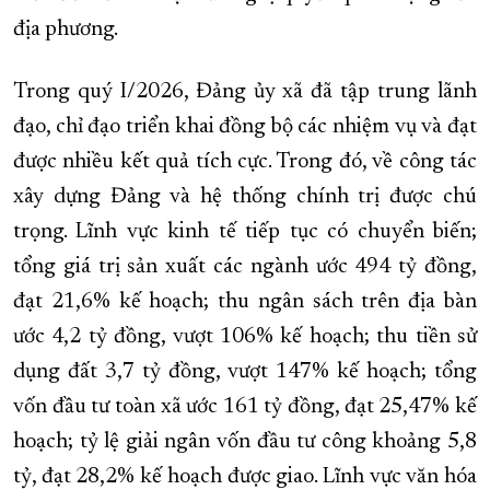
địa phương.
XÂY DỰNG KHÁNH HÒA TRỞ THÀNH THÀNH PHỐ TRỰC THUỘC 
ĐẠI HỘI ĐẢNG CÁC CẤP
TRANG CHỦ
VỀ BÁO KHÁNH HÒA
Trong quý I/2026, Đảng ủy xã đã tập trung lãnh
đạo, chỉ đạo triển khai đồng bộ các nhiệm vụ và đạt
được nhiều kết quả tích cực. Trong đó, về công tác
xây dựng Đảng và hệ thống chính trị được chú
trọng. Lĩnh vực kinh tế tiếp tục có chuyển biến;
tổng giá trị sản xuất các ngành ước 494 tỷ đồng,
đạt 21,6% kế hoạch; thu ngân sách trên địa bàn
ước 4,2 tỷ đồng, vượt 106% kế hoạch; thu tiền sử
dụng đất 3,7 tỷ đồng, vượt 147% kế hoạch; tổng
vốn đầu tư toàn xã ước 161 tỷ đồng, đạt 25,47% kế
hoạch; tỷ lệ giải ngân vốn đầu tư công khoảng 5,8
tỷ, đạt 28,2% kế hoạch được giao. Lĩnh vực văn hóa