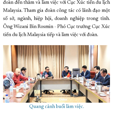
đoàn đến thăm và làm việc với Cục Xúc tiến du lịch
XÂY DỰNG KHÁNH HÒA TRỞ THÀNH THÀNH PHỐ TRỰC THUỘC 
Malaysia. Tham gia đoàn công tác có lãnh đạo một
ĐẠI HỘI ĐẢNG CÁC CẤP
TRANG CHỦ
VỀ BÁO KHÁNH HÒA
số sở, ngành, hiệp hội, doanh nghiệp trong tỉnh.
Ông Wizani Bin Rosmin - Phó Cục trưởng Cục Xúc
tiến du lịch Malaysia tiếp và làm việc với đoàn.
Quang cảnh buổi làm việc.