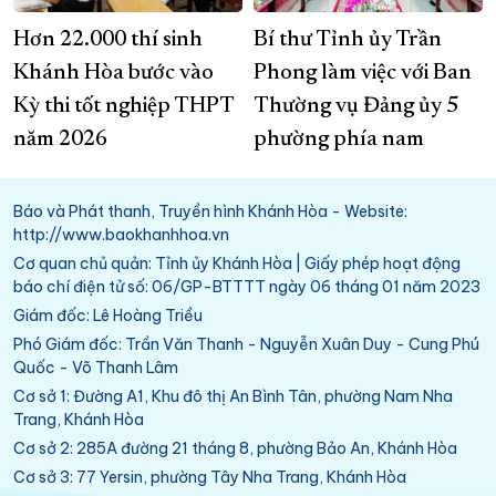
Hơn 22.000 thí sinh
Bí thư Tỉnh ủy Trần
Khánh Hòa bước vào
Phong làm việc với Ban
Kỳ thi tốt nghiệp THPT
Thường vụ Đảng ủy 5
năm 2026
phường phía nam
Báo và Phát thanh, Truyền hình Khánh Hòa - Website:
http://www.baokhanhhoa.vn
Cơ quan chủ quản: Tỉnh ủy Khánh Hòa | Giấy phép hoạt động
báo chí điện tử số: 06/GP-BTTTT ngày 06 tháng 01 năm 2023
Giám đốc: Lê Hoàng Triều
Phó Giám đốc: Trần Văn Thanh - Nguyễn Xuân Duy - Cung Phú
Quốc - Võ Thanh Lâm
Cơ sở 1: Đường A1, Khu đô thị An Bình Tân, phường Nam Nha
Trang, Khánh Hòa
Cơ sở 2: 285A đường 21 tháng 8, phường Bảo An, Khánh Hòa
Cơ sở 3: 77 Yersin, phường Tây Nha Trang, Khánh Hòa