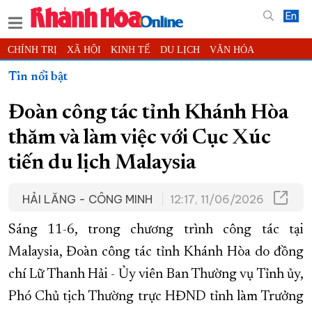
En
CHÍNH TRỊ
XÃ HỘI
KINH TẾ
DU LỊCH
VĂN HÓA
THỂ THAO
ĐỜI SỐNG
TIN ĐỊA PHƯƠNG
Tin nổi bật
KHOA HỌC - CÔNG NGHỆ
PHÁP LUẬT
BẠN ĐỌC
PHÓNG SỰ
Đoàn công tác tỉnh Khánh Hòa
THẾ GIỚI
MULTIMEDIA
VIDEO
ĐỌC BÁO ONLINE
thăm và làm việc với Cục Xúc
PODCAST
THÔNG TIN - QUẢNG CÁO
tiến du lịch Malaysia
QUY HOẠCH TỈNH KHÁNH HÒA
TRƯỜNG SA BIỂN ĐẢO QUÊ HƯƠNG
HẢI LĂNG - CÔNG MINH
12:17, 11/06/2026
CHUNG TAY CẢI CÁCH HÀNH CHÍNH
Sáng 11-6, trong chương trình công tác tại
XÂY DỰNG NÔNG THÔN MỚI
LỊCH CẮT ĐIỆN
Malaysia, Đoàn công tác tỉnh Khánh Hòa do đồng
TÀU - XE - MÁY BAY
chí Lữ Thanh Hải - Ủy viên Ban Thường vụ Tỉnh ủy,
KỶ NIỆM 370 NĂM XÂY DỰNG VÀ PHÁT TRIỂN TỈNH KHÁNH HÒA
Phó Chủ tịch Thường trực HĐND tỉnh làm Trưởng
KHOẢNH KHẮC ĐẸP XỨ TRẦM