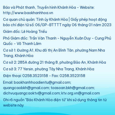
Báo và Phát thanh, Truyền hình Khánh Hòa - Website:
http://www.baokhanhhoa.vn
Cơ quan chủ quản: Tỉnh ủy Khánh Hòa | Giấy phép hoạt động
báo chí điện tử số: 06/GP-BTTTT ngày 06 tháng 01 năm 2023
Giám đốc: Lê Hoàng Triều
Phó Giám đốc: Trần Văn Thanh - Nguyễn Xuân Duy - Cung Phú
Quốc - Võ Thanh Lâm
Cơ sở 1: Đường A1, Khu đô thị An Bình Tân, phường Nam Nha
Trang, Khánh Hòa
Cơ sở 2: 285A đường 21 tháng 8, phường Bảo An, Khánh Hòa
Cơ sở 3: 77 Yersin, phường Tây Nha Trang, Khánh Hòa
Điện thoại: 0258.3523158 - Fax: 0258.3523158
Email: baokhanhhoadientu@gmail.com;
quangcaobkh@gmail.com; toasoan.bkh@gmail.com;
dichvuquangcaoktv@gmail.com; ktv.org.vn@gmail.com
Ghi rõ nguồn "Báo Khánh Hòa điện tử" khi sử dụng thông tin từ
website này