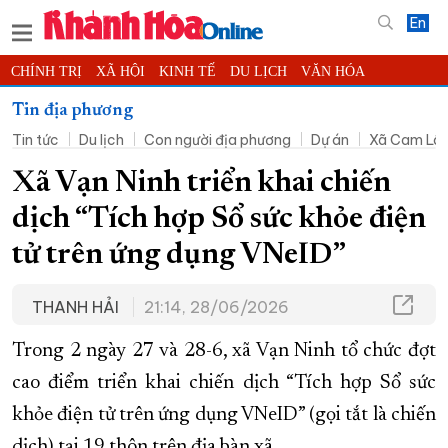
En
CHÍNH TRỊ
XÃ HỘI
KINH TẾ
DU LỊCH
VĂN HÓA
THỂ THAO
ĐỜI SỐNG
TIN ĐỊA PHƯƠNG
Tin địa phương
Tin tức
Du lịch
Con người địa phương
Dự án
Xã Cam Lâ
KHOA HỌC - CÔNG NGHỆ
PHÁP LUẬT
BẠN ĐỌC
PHÓNG SỰ
THẾ GIỚI
MULTIMEDIA
VIDEO
ĐỌC BÁO ONLINE
Xã Vạn Ninh triển khai chiến
PODCAST
THÔNG TIN - QUẢNG CÁO
dịch “Tích hợp Sổ sức khỏe điện
QUY HOẠCH TỈNH KHÁNH HÒA
tử trên ứng dụng VNeID”
TRƯỜNG SA BIỂN ĐẢO QUÊ HƯƠNG
THANH HẢI
21:14, 28/06/2026
CHUNG TAY CẢI CÁCH HÀNH CHÍNH
XÂY DỰNG NÔNG THÔN MỚI
LỊCH CẮT ĐIỆN
Trong 2 ngày 27 và 28-6, xã Vạn Ninh tổ chức đợt
TÀU - XE - MÁY BAY
cao điểm triển khai chiến dịch “Tích hợp Sổ sức
KỶ NIỆM 370 NĂM XÂY DỰNG VÀ PHÁT TRIỂN TỈNH KHÁNH HÒA
khỏe điện tử trên ứng dụng VNeID” (gọi tắt là chiến
dịch) tại 19 thôn trên địa bàn xã.
KHOẢNH KHẮC ĐẸP XỨ TRẦM