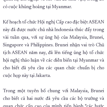
có cuộc khủng hoảng tại Myanmar.
XÂY DỰNG KHÁNH HÒA TRỞ THÀNH THÀNH PHỐ TRỰC THUỘC 
ĐẠI HỘI ĐẢNG CÁC CẤP
TRANG CHỦ
VỀ BÁO KHÁNH HÒA
Kế hoạch tổ chức Hội nghị Cấp cao đặc biệt ASEAN
này đã được nước chủ nhà Indonesia thúc đẩy trong
vài tuần qua, với sự ủng hộ của Malaysia, Brunei,
Singapore và Philippines. Brunei nhận vai trò Chủ
tịch ASEAN năm nay, đã lên tiếng ủng hộ tổ chức
hội nghị thảo luận về các diễn biến tại Myanmar và
cho biết đã yêu cầu các quan chức chuẩn bị cho
cuộc họp này tại Jakarta.
Trong một tuyên bố chung với Malaysia, Brunei
cho biết cả hai nước đã yêu cầu các bộ trưởng và
quan chức cấp cao của mình tiến hành “các bước