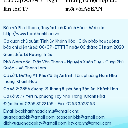
Cao cấp ASEAN - Nga
những cơ hội hợp tác
lần thứ 17
mới với ASEAN
Báo và Phát thanh, Truyền hình Khánh Hòa - Website:
http://www.baokhanhhoa.vn
Cơ quan chủ quản: Tỉnh ủy Khánh Hòa | Giấy phép hoạt động
báo chí điện tử số: 06/GP-BTTTT ngày 06 tháng 01 năm 2023
Giám đốc: Lê Hoàng Triều
Phó Giám đốc: Trần Văn Thanh - Nguyễn Xuân Duy - Cung Phú
Quốc - Võ Thanh Lâm
Cơ sở 1: Đường A1, Khu đô thị An Bình Tân, phường Nam Nha
Trang, Khánh Hòa
Cơ sở 2: 285A đường 21 tháng 8, phường Bảo An, Khánh Hòa
Cơ sở 3: 77 Yersin, phường Tây Nha Trang, Khánh Hòa
Điện thoại: 0258.3523158 - Fax: 0258.3523158
Email: baokhanhhoadientu@gmail.com;
quangcaobkh@gmail.com; toasoan.bkh@gmail.com;
dichvuquangcaoktv@gmail.com; ktv.org.vn@gmail.com