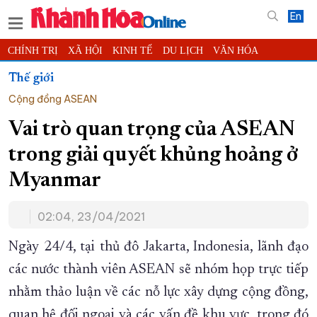
En
CHÍNH TRỊ
XÃ HỘI
KINH TẾ
DU LỊCH
VĂN HÓA
THỂ THAO
ĐỜI SỐNG
TIN ĐỊA PHƯƠNG
Thế giới
Cộng đồng ASEAN
KHOA HỌC - CÔNG NGHỆ
PHÁP LUẬT
BẠN ĐỌC
PHÓNG SỰ
THẾ GIỚI
MULTIMEDIA
VIDEO
ĐỌC BÁO ONLINE
Vai trò quan trọng của ASEAN
PODCAST
THÔNG TIN - QUẢNG CÁO
trong giải quyết khủng hoảng ở
QUY HOẠCH TỈNH KHÁNH HÒA
Myanmar
TRƯỜNG SA BIỂN ĐẢO QUÊ HƯƠNG
02:04, 23/04/2021
CHUNG TAY CẢI CÁCH HÀNH CHÍNH
XÂY DỰNG NÔNG THÔN MỚI
LỊCH CẮT ĐIỆN
Ngày 24/4, tại thủ đô Jakarta, Indonesia, lãnh đạo
TÀU - XE - MÁY BAY
các nước thành viên ASEAN sẽ nhóm họp trực tiếp
nhằm thảo luận về các nỗ lực xây dựng cộng đồng,
KỶ NIỆM 370 NĂM XÂY DỰNG VÀ PHÁT TRIỂN TỈNH KHÁNH HÒA
quan hệ đối ngoại và các vấn đề khu vực, trong đó
KHOẢNH KHẮC ĐẸP XỨ TRẦM