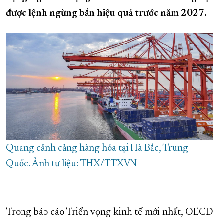
được lệnh ngừng bắn hiệu quả trước năm 2027.
XÂY DỰNG KHÁNH HÒA TRỞ THÀNH THÀNH PHỐ TRỰC THUỘC 
ĐẠI HỘI ĐẢNG CÁC CẤP
TRANG CHỦ
VỀ BÁO KHÁNH HÒA
Quang cảnh cảng hàng hóa tại Hà Bắc, Trung
Quốc. Ảnh tư liệu: THX/TTXVN
Trong báo cáo Triển vọng kinh tế mới nhất, OECD