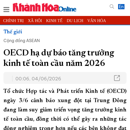
En
CHÍNH TRỊ
XÃ HỘI
KINH TẾ
DU LỊCH
VĂN HÓA
THỂ THAO
ĐỜI SỐNG
TIN ĐỊA PHƯƠNG
Thế giới
Cộng đồng ASEAN
KHOA HỌC - CÔNG NGHỆ
PHÁP LUẬT
BẠN ĐỌC
PHÓNG SỰ
THẾ GIỚI
MULTIMEDIA
VIDEO
ĐỌC BÁO ONLINE
OECD hạ dự báo tăng trưởng
PODCAST
THÔNG TIN - QUẢNG CÁO
kinh tế toàn cầu năm 2026
QUY HOẠCH TỈNH KHÁNH HÒA
00:06, 04/06/2026
TRƯỜNG SA BIỂN ĐẢO QUÊ HƯƠNG
CHUNG TAY CẢI CÁCH HÀNH CHÍNH
Tổ chức Hợp tác và Phát triển Kinh tế (OECD)
XÂY DỰNG NÔNG THÔN MỚI
LỊCH CẮT ĐIỆN
ngày 3/6 cảnh báo xung đột tại Trung Đông
đang làm suy giảm triển vọng tăng trưởng kinh
TÀU - XE - MÁY BAY
tế toàn cầu, đồng thời có thể gây ra những tác
KỶ NIỆM 370 NĂM XÂY DỰNG VÀ PHÁT TRIỂN TỈNH KHÁNH HÒA
động nghiêm trọng hơn nếu các bên không đạt
KHOẢNH KHẮC ĐẸP XỨ TRẦM