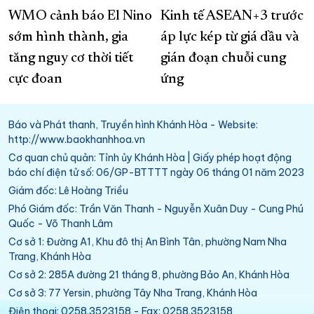
WMO cảnh báo El Nino
Kinh tế ASEAN+3 trước
sớm hình thành, gia
áp lực kép từ giá dầu và
tăng nguy cơ thời tiết
gián đoạn chuỗi cung
cực đoan
ứng
Báo và Phát thanh, Truyền hình Khánh Hòa - Website:
http://www.baokhanhhoa.vn
Cơ quan chủ quản: Tỉnh ủy Khánh Hòa | Giấy phép hoạt động
báo chí điện tử số: 06/GP-BTTTT ngày 06 tháng 01 năm 2023
Giám đốc: Lê Hoàng Triều
Phó Giám đốc: Trần Văn Thanh - Nguyễn Xuân Duy - Cung Phú
Quốc - Võ Thanh Lâm
Cơ sở 1: Đường A1, Khu đô thị An Bình Tân, phường Nam Nha
Trang, Khánh Hòa
Cơ sở 2: 285A đường 21 tháng 8, phường Bảo An, Khánh Hòa
Cơ sở 3: 77 Yersin, phường Tây Nha Trang, Khánh Hòa
Điện thoại: 0258.3523158 - Fax: 0258.3523158