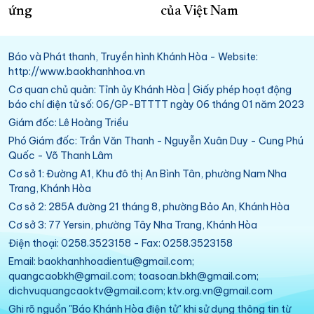
ứng
của Việt Nam
Báo và Phát thanh, Truyền hình Khánh Hòa - Website:
http://www.baokhanhhoa.vn
Cơ quan chủ quản: Tỉnh ủy Khánh Hòa | Giấy phép hoạt động
báo chí điện tử số: 06/GP-BTTTT ngày 06 tháng 01 năm 2023
Giám đốc: Lê Hoàng Triều
Phó Giám đốc: Trần Văn Thanh - Nguyễn Xuân Duy - Cung Phú
Quốc - Võ Thanh Lâm
Cơ sở 1: Đường A1, Khu đô thị An Bình Tân, phường Nam Nha
Trang, Khánh Hòa
Cơ sở 2: 285A đường 21 tháng 8, phường Bảo An, Khánh Hòa
Cơ sở 3: 77 Yersin, phường Tây Nha Trang, Khánh Hòa
Điện thoại: 0258.3523158 - Fax: 0258.3523158
Email: baokhanhhoadientu@gmail.com;
quangcaobkh@gmail.com; toasoan.bkh@gmail.com;
dichvuquangcaoktv@gmail.com; ktv.org.vn@gmail.com
Ghi rõ nguồn "Báo Khánh Hòa điện tử" khi sử dụng thông tin từ