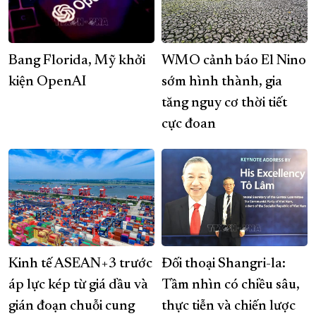
Bang Florida, Mỹ khởi
WMO cảnh báo El Nino
kiện OpenAI
sớm hình thành, gia
tăng nguy cơ thời tiết
cực đoan
Kinh tế ASEAN+3 trước
Đối thoại Shangri-la:
áp lực kép từ giá dầu và
Tầm nhìn có chiều sâu,
gián đoạn chuỗi cung
thực tiễn và chiến lược