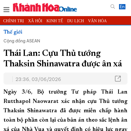
En
CHÍNH TRỊ
XÃ HỘI
KINH TẾ
DU LỊCH
VĂN HÓA
THỂ THAO
ĐỜI SỐNG
TIN ĐỊA PHƯƠNG
Thế giới
Cộng đồng ASEAN
KHOA HỌC - CÔNG NGHỆ
PHÁP LUẬT
BẠN ĐỌC
PHÓNG SỰ
THẾ GIỚI
MULTIMEDIA
VIDEO
ĐỌC BÁO ONLINE
Thái Lan: Cựu Thủ tướng
PODCAST
THÔNG TIN - QUẢNG CÁO
Thaksin Shinawatra được ân xá
QUY HOẠCH TỈNH KHÁNH HÒA
23:36, 03/06/2026
TRƯỜNG SA BIỂN ĐẢO QUÊ HƯƠNG
CHUNG TAY CẢI CÁCH HÀNH CHÍNH
Ngày 3/6, Bộ trưởng Tư pháp Thái Lan
XÂY DỰNG NÔNG THÔN MỚI
LỊCH CẮT ĐIỆN
Rutthapol Naowarat xác nhận cựu Thủ tướng
Thaksin Shinawatra đã được miễn chấp hành
TÀU - XE - MÁY BAY
toàn bộ phần còn lại của bản án theo sắc lệnh ân
KỶ NIỆM 370 NĂM XÂY DỰNG VÀ PHÁT TRIỂN TỈNH KHÁNH HÒA
xá của Nhà Vua và quyết định có hiệu lực ngay
KHOẢNH KHẮC ĐẸP XỨ TRẦM