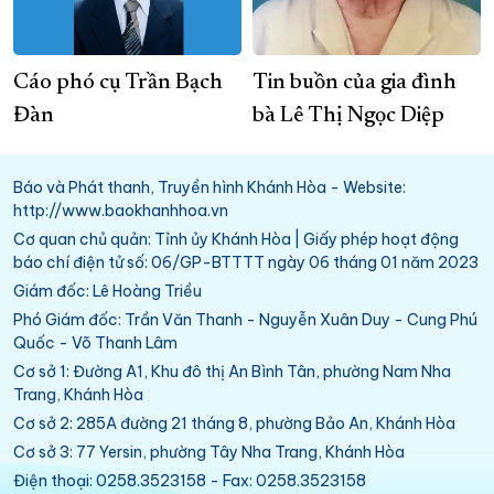
Cáo phó cụ Trần Bạch
Tin buồn của gia đình
Đàn
bà Lê Thị Ngọc Diệp
Báo và Phát thanh, Truyền hình Khánh Hòa - Website:
http://www.baokhanhhoa.vn
Cơ quan chủ quản: Tỉnh ủy Khánh Hòa | Giấy phép hoạt động
báo chí điện tử số: 06/GP-BTTTT ngày 06 tháng 01 năm 2023
Giám đốc: Lê Hoàng Triều
Phó Giám đốc: Trần Văn Thanh - Nguyễn Xuân Duy - Cung Phú
Quốc - Võ Thanh Lâm
Cơ sở 1: Đường A1, Khu đô thị An Bình Tân, phường Nam Nha
Trang, Khánh Hòa
Cơ sở 2: 285A đường 21 tháng 8, phường Bảo An, Khánh Hòa
Cơ sở 3: 77 Yersin, phường Tây Nha Trang, Khánh Hòa
Điện thoại: 0258.3523158 - Fax: 0258.3523158