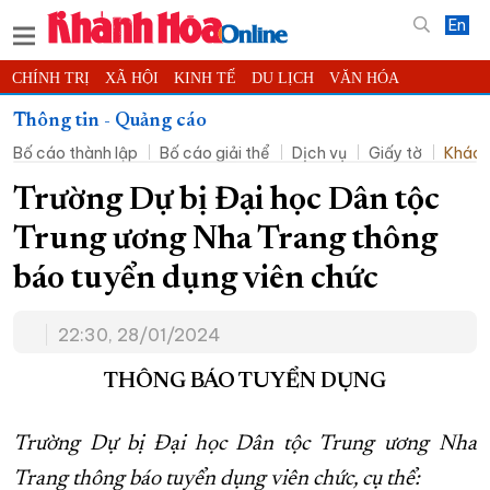
En
CHÍNH TRỊ
XÃ HỘI
KINH TẾ
DU LỊCH
VĂN HÓA
THỂ THAO
ĐỜI SỐNG
TIN ĐỊA PHƯƠNG
Thông tin - Quảng cáo
Bố cáo thành lập
Bố cáo giải thể
Dịch vụ
Giấy tờ
Khác
KHOA HỌC - CÔNG NGHỆ
PHÁP LUẬT
BẠN ĐỌC
PHÓNG SỰ
THẾ GIỚI
MULTIMEDIA
VIDEO
ĐỌC BÁO ONLINE
Trường Dự bị Đại học Dân tộc
PODCAST
THÔNG TIN - QUẢNG CÁO
Trung ương Nha Trang thông
QUY HOẠCH TỈNH KHÁNH HÒA
báo tuyển dụng viên chức
TRƯỜNG SA BIỂN ĐẢO QUÊ HƯƠNG
22:30, 28/01/2024
CHUNG TAY CẢI CÁCH HÀNH CHÍNH
XÂY DỰNG NÔNG THÔN MỚI
LỊCH CẮT ĐIỆN
THÔNG BÁO TUYỂN DỤNG
TÀU - XE - MÁY BAY
Trường Dự bị Đại học Dân tộc Trung ương Nha
KỶ NIỆM 370 NĂM XÂY DỰNG VÀ PHÁT TRIỂN TỈNH KHÁNH HÒA
Trang thông báo tuyển dụng viên chức, cụ thể:
KHOẢNH KHẮC ĐẸP XỨ TRẦM