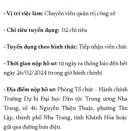
XÂY DỰNG KHÁNH HÒA TRỞ THÀNH THÀNH PHỐ TRỰC THUỘC 
- Vị trí việc làm:
Chuyên viên quản trị công sở
ĐẠI HỘI ĐẢNG CÁC CẤP
TRANG CHỦ
VỀ BÁO KHÁNH HÒA
- Chỉ tiêu tuyển dụng:
02 chỉ tiêu
- Tuyển dụng theo hình thức:
Tiếp nhận viên chức
- Thời gian nộp hồ sơ:
từ ngày ra thông báo đến hết
ngày 26/02/2024 (trong giờ hành chính)
- Địa điểm nộp hồ sơ:
Phòng Tổ chức – Hành chính
Trường Dự bị Đại học Dân tộc Trung ương Nha
Trang, số 46 Nguyễn Thiện Thuật, phường Tân
Lập, thành phố Nha Trang, tỉnh Khánh Hòa hoặc
gửi qua đường bưu điện.