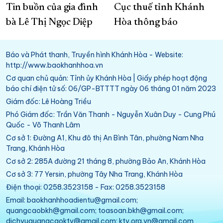
Tin buồn của gia đình
Cục thuế tỉnh Khánh
bà Lê Thị Ngọc Diệp
Hòa thông báo
Báo và Phát thanh, Truyền hình Khánh Hòa - Website:
http://www.baokhanhhoa.vn
Cơ quan chủ quản: Tỉnh ủy Khánh Hòa | Giấy phép hoạt động
báo chí điện tử số: 06/GP-BTTTT ngày 06 tháng 01 năm 2023
Giám đốc: Lê Hoàng Triều
Phó Giám đốc: Trần Văn Thanh - Nguyễn Xuân Duy - Cung Phú
Quốc - Võ Thanh Lâm
Cơ sở 1: Đường A1, Khu đô thị An Bình Tân, phường Nam Nha
Trang, Khánh Hòa
Cơ sở 2: 285A đường 21 tháng 8, phường Bảo An, Khánh Hòa
Cơ sở 3: 77 Yersin, phường Tây Nha Trang, Khánh Hòa
Điện thoại: 0258.3523158 - Fax: 0258.3523158
Email: baokhanhhoadientu@gmail.com;
quangcaobkh@gmail.com; toasoan.bkh@gmail.com;
dichvuquangcaoktv@gmail.com; ktv.org.vn@gmail.com