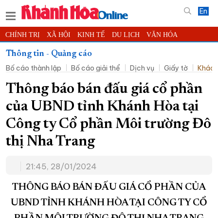
En
CHÍNH TRỊ
XÃ HỘI
KINH TẾ
DU LỊCH
VĂN HÓA
THỂ THAO
ĐỜI SỐNG
TIN ĐỊA PHƯƠNG
Thông tin - Quảng cáo
Bố cáo thành lập
Bố cáo giải thể
Dịch vụ
Giấy tờ
Khác
KHOA HỌC - CÔNG NGHỆ
PHÁP LUẬT
BẠN ĐỌC
PHÓNG SỰ
THẾ GIỚI
MULTIMEDIA
VIDEO
ĐỌC BÁO ONLINE
Thông báo bán đấu giá cổ phần
PODCAST
THÔNG TIN - QUẢNG CÁO
của UBND tỉnh Khánh Hòa tại
QUY HOẠCH TỈNH KHÁNH HÒA
Công ty Cổ phần Môi trường Đô
TRƯỜNG SA BIỂN ĐẢO QUÊ HƯƠNG
thị Nha Trang
CHUNG TAY CẢI CÁCH HÀNH CHÍNH
21:45, 28/01/2024
XÂY DỰNG NÔNG THÔN MỚI
LỊCH CẮT ĐIỆN
TÀU - XE - MÁY BAY
THÔNG BÁO BÁN ĐẤU GIÁ CỔ PHẦN CỦA
KỶ NIỆM 370 NĂM XÂY DỰNG VÀ PHÁT TRIỂN TỈNH KHÁNH HÒA
UBND TỈNH KHÁNH HÒA TẠI CÔNG TY CỔ
KHOẢNH KHẮC ĐẸP XỨ TRẦM