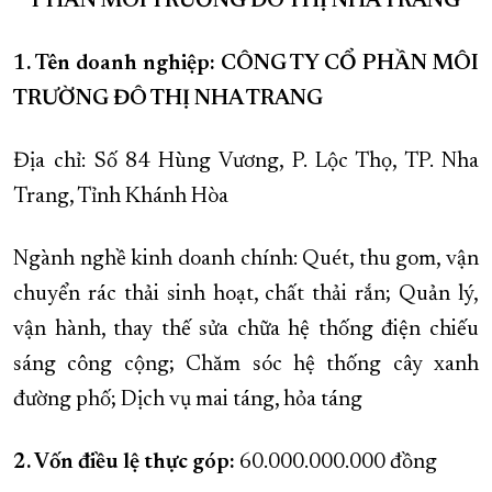
PHẦN MÔI TRƯỜNG ĐÔ THỊ NHA TRANG
XÂY DỰNG KHÁNH HÒA TRỞ THÀNH THÀNH PHỐ TRỰC THUỘC 
1. Tên doanh nghiệp: CÔNG TY CỔ PHẦN MÔI
ĐẠI HỘI ĐẢNG CÁC CẤP
TRANG CHỦ
VỀ BÁO KHÁNH HÒA
TRƯỜNG ĐÔ THỊ NHA TRANG
Địa chỉ: Số 84 Hùng Vương, P. Lộc Thọ, TP. Nha
Trang, Tỉnh Khánh Hòa
Ngành nghề kinh doanh chính: Quét, thu gom, vận
chuyển rác thải sinh hoạt, chất thải rắn; Quản lý,
vận hành, thay thế sửa chữa hệ thống điện chiếu
sáng công cộng; Chăm sóc hệ thống cây xanh
đường phố; Dịch vụ mai táng, hỏa táng
2. Vốn điều lệ thực góp:
60.000.000.000 đồng