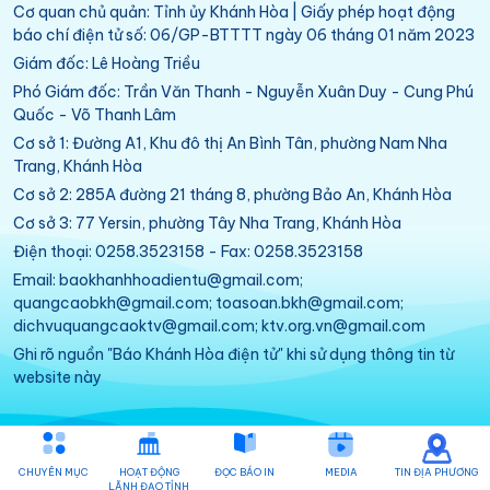
Cơ quan chủ quản: Tỉnh ủy Khánh Hòa | Giấy phép hoạt động
báo chí điện tử số: 06/GP-BTTTT ngày 06 tháng 01 năm 2023
Giám đốc: Lê Hoàng Triều
Phó Giám đốc: Trần Văn Thanh - Nguyễn Xuân Duy - Cung Phú
Quốc - Võ Thanh Lâm
Cơ sở 1: Đường A1, Khu đô thị An Bình Tân, phường Nam Nha
Trang, Khánh Hòa
Cơ sở 2: 285A đường 21 tháng 8, phường Bảo An, Khánh Hòa
Cơ sở 3: 77 Yersin, phường Tây Nha Trang, Khánh Hòa
Điện thoại: 0258.3523158 - Fax: 0258.3523158
Email: baokhanhhoadientu@gmail.com;
quangcaobkh@gmail.com; toasoan.bkh@gmail.com;
dichvuquangcaoktv@gmail.com; ktv.org.vn@gmail.com
Ghi rõ nguồn "Báo Khánh Hòa điện tử" khi sử dụng thông tin từ
website này
CHUYÊN MỤC
HOẠT ĐỘNG
ĐỌC BÁO IN
MEDIA
TIN ĐỊA PHƯƠNG
LÃNH ĐẠO TỈNH