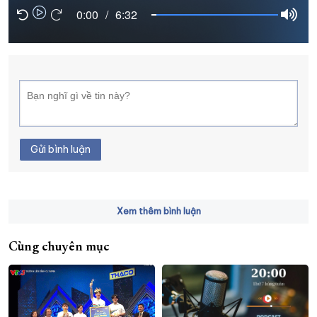
0:00
/
6:32
XÂY DỰNG KHÁNH HÒA TRỞ THÀNH THÀNH PHỐ TRỰC THUỘC 
ĐẠI HỘI ĐẢNG CÁC CẤP
TRANG CHỦ
VỀ BÁO KHÁNH HÒA
Gửi bình luận
Xem thêm bình luận
Cùng chuyên mục