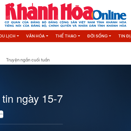
DU LỊCH
VĂN HÓA
THỂ THAO
ĐỜI SỐNG
TIN Đ
Truyện ngắn cuối tuần
 tin ngày 15-7