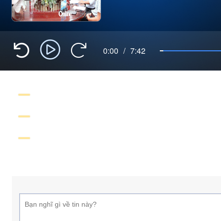
0:00
/
7:42