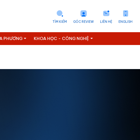
TÌM KIẾM
GÓC REVIEW
LIÊN HỆ
ENGLISH
ỊA PHƯƠNG
KHOA HỌC - CÔNG NGHỆ