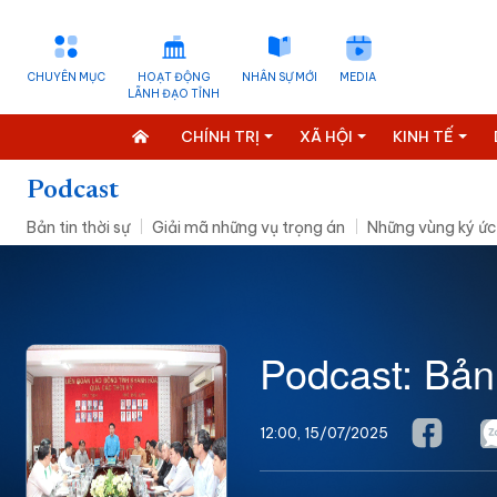
CHUYÊN MỤC
HOẠT ĐỘNG
NHÂN SỰ MỚI
MEDIA
LÃNH ĐẠO TỈNH
CHÍNH TRỊ
XÃ HỘI
KINH TẾ
Podcast
Bản tin thời sự
Giải mã những vụ trọng án
Những vùng ký ức
Podcast: Bản
12:00, 15/07/2025