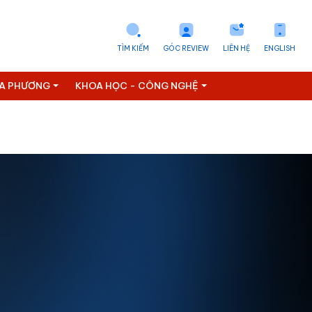
TÌM KIẾM
GÓC REVIEW
LIÊN HỆ
ENGLISH
ỊA PHƯƠNG
KHOA HỌC - CÔNG NGHỆ