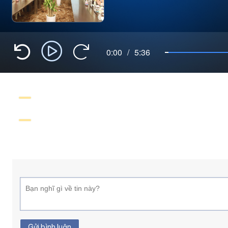
0:00
/
5:36
Gửi bình luận