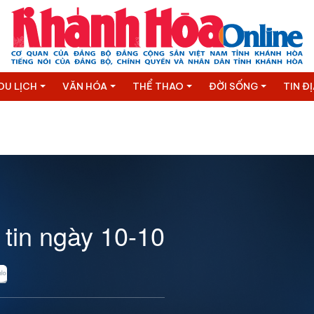
DU LỊCH
VĂN HÓA
THỂ THAO
ĐỜI SỐNG
TIN Đ
 tin ngày 10-10