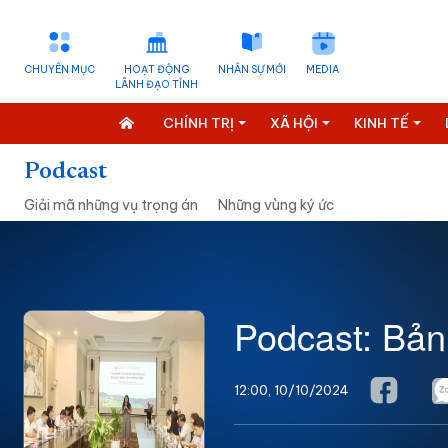
CHUYÊN MỤC
HOẠT ĐỘNG
NHÂN SỰ MỚI
MEDIA
LÃNH ĐẠO TỈNH
CHÍNH TRỊ
XÃ HỘI
KINH TẾ
Podcast
Giải mã những vụ trọng án
Những vùng ký ức
Podcast: Bản
12:00, 10/10/2024