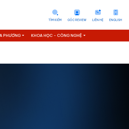
TÌM KIẾM
GÓC REVIEW
LIÊN HỆ
ENGLISH
ỊA PHƯƠNG
KHOA HỌC - CÔNG NGHỆ