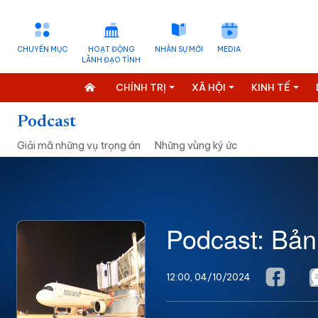
CHUYÊN MỤC
HOẠT ĐỘNG
NHÂN SỰ MỚI
MEDIA
LÃNH ĐẠO TỈNH
CHÍNH TRỊ
XÃ HỘI
KINH TẾ
Podcast
Giải mã những vụ trọng án
Những vùng ký ức
Podcast: Bản
12:00, 04/10/2024