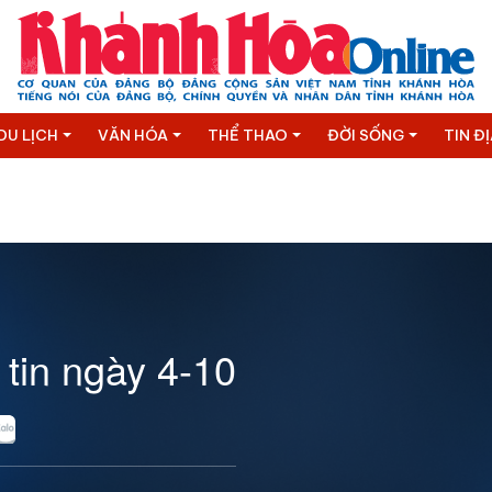
DU LỊCH
VĂN HÓA
THỂ THAO
ĐỜI SỐNG
TIN Đ
 tin ngày 4-10