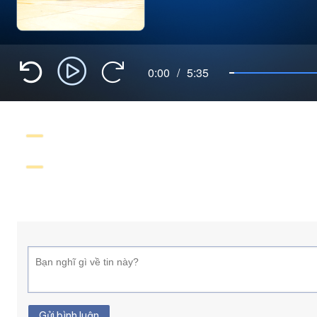
0:00
/
5:35
Gửi bình luận