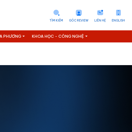
TÌM KIẾM
GÓC REVIEW
LIÊN HỆ
ENGLISH
ỊA PHƯƠNG
KHOA HỌC - CÔNG NGHỆ