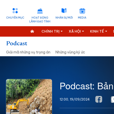
CHUYÊN MỤC
HOẠT ĐỘNG
NHÂN SỰ MỚI
MEDIA
LÃNH ĐẠO TỈNH
CHÍNH TRỊ
XÃ HỘI
KINH TẾ
Podcast
Giải mã những vụ trọng án
Những vùng ký ức
Podcast: Bản
12:00, 19/09/2024