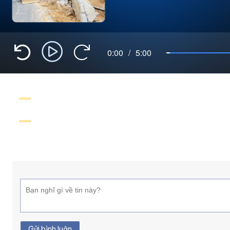
0:00
/
5:00
Gửi bình luận