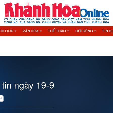
DU LỊCH
VĂN HÓA
THỂ THAO
ĐỜI SỐNG
TIN Đ
 tin ngày 19-9