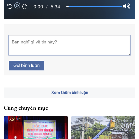
0:00
/
5:34
XÂY DỰNG KHÁNH HÒA TRỞ THÀNH THÀNH PHỐ TRỰC THUỘC 
ĐẠI HỘI ĐẢNG CÁC CẤP
TRANG CHỦ
VỀ BÁO KHÁNH HÒA
Gửi bình luận
Xem thêm bình luận
Cùng chuyên mục