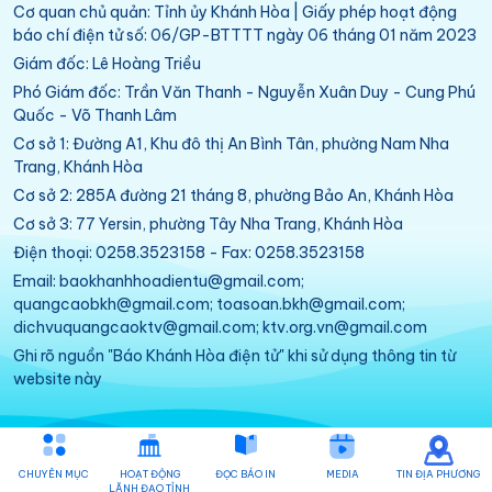
Cơ quan chủ quản: Tỉnh ủy Khánh Hòa | Giấy phép hoạt động
báo chí điện tử số: 06/GP-BTTTT ngày 06 tháng 01 năm 2023
Giám đốc: Lê Hoàng Triều
Phó Giám đốc: Trần Văn Thanh - Nguyễn Xuân Duy - Cung Phú
Quốc - Võ Thanh Lâm
Cơ sở 1: Đường A1, Khu đô thị An Bình Tân, phường Nam Nha
Trang, Khánh Hòa
Cơ sở 2: 285A đường 21 tháng 8, phường Bảo An, Khánh Hòa
Cơ sở 3: 77 Yersin, phường Tây Nha Trang, Khánh Hòa
Điện thoại: 0258.3523158 - Fax: 0258.3523158
Email: baokhanhhoadientu@gmail.com;
quangcaobkh@gmail.com; toasoan.bkh@gmail.com;
dichvuquangcaoktv@gmail.com; ktv.org.vn@gmail.com
Ghi rõ nguồn "Báo Khánh Hòa điện tử" khi sử dụng thông tin từ
website này
CHUYÊN MỤC
HOẠT ĐỘNG
ĐỌC BÁO IN
MEDIA
TIN ĐỊA PHƯƠNG
LÃNH ĐẠO TỈNH