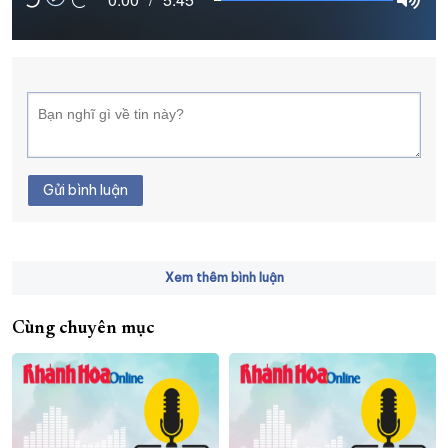
XÂY DỰNG KHÁNH HÒA TRỞ THÀNH THÀNH PHỐ TRỰC THUỘC 
ĐẠI HỘI ĐẢNG CÁC CẤP
TRANG CHỦ
VỀ BÁO KHÁNH HÒA
Gửi bình luận
Xem thêm bình luận
Cùng chuyên mục