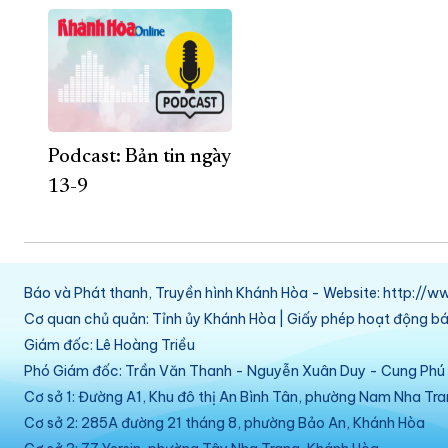
Podcast: Bản tin ngày
13-9
Báo và Phát thanh, Truyền hình Khánh Hòa - Website: http:/
Cơ quan chủ quản: Tỉnh ủy Khánh Hòa | Giấy phép hoạt động 
Giám đốc: Lê Hoàng Triều
Phó Giám đốc: Trần Văn Thanh - Nguyễn Xuân Duy - Cung Ph
Cơ sở 1: Đường A1, Khu đô thị An Bình Tân, phường Nam Nha Tr
Cơ sở 2: 285A đường 21 tháng 8, phường Bảo An, Khánh Hòa