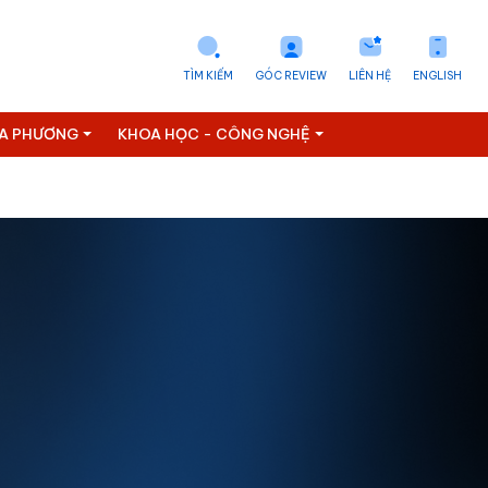
TÌM KIẾM
GÓC REVIEW
LIÊN HỆ
ENGLISH
ỊA PHƯƠNG
KHOA HỌC - CÔNG NGHỆ