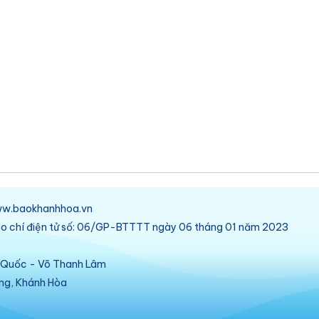
/www.baokhanhhoa.vn
báo chí điện tử số: 06/GP-BTTTT ngày 06 tháng 01 năm 2023
ú Quốc - Võ Thanh Lâm
ang, Khánh Hòa