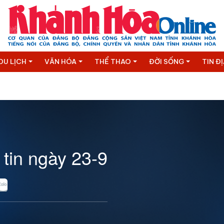
DU LỊCH
VĂN HÓA
THỂ THAO
ĐỜI SỐNG
TIN Đ
 tin ngày 23-9