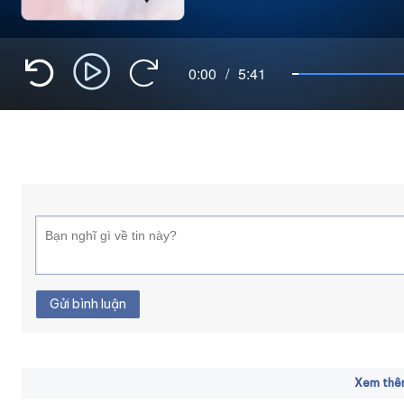
0:00
/
5:41
Gửi bình luận
Xem thêm