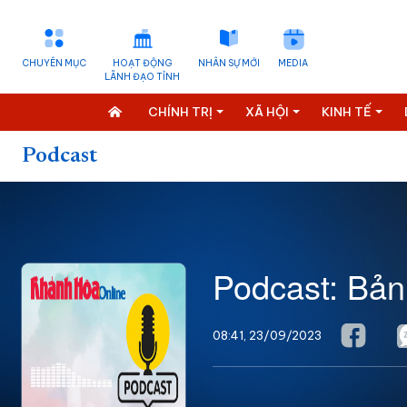
CHUYÊN MỤC
HOẠT ĐỘNG
NHÂN SỰ MỚI
MEDIA
LÃNH ĐẠO TỈNH
CHÍNH TRỊ
XÃ HỘI
KINH TẾ
Podcast
Podcast: Bản
08:41, 23/09/2023