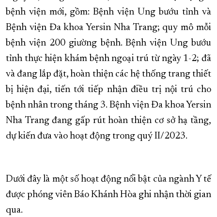
bệnh viện mới, gồm: Bệnh viện Ung bướu tỉnh và
XÂY DỰNG KHÁNH HÒA TRỞ THÀNH THÀNH PHỐ TRỰC THUỘC 
Bệnh viện Đa khoa Yersin Nha Trang; quy mô mỗi
ĐẠI HỘI ĐẢNG CÁC CẤP
TRANG CHỦ
VỀ BÁO KHÁNH HÒA
bệnh viện 200 giường bệnh. Bệnh viện Ung bướu
tỉnh thực hiện khám bệnh ngoại trú từ ngày 1-2; đã
và đang lắp đặt, hoàn thiện các hệ thống trang thiết
bị hiện đại, tiến tới tiếp nhận điều trị nội trú cho
bệnh nhân trong tháng 3. Bệnh viện Đa khoa Yersin
Nha Trang đang gấp rút hoàn thiện cơ sở hạ tầng,
dự kiến đưa vào hoạt động trong quý II/2023.
Dưới đây là một số hoạt động nổi bật của ngành Y tế
được phóng viên Báo Khánh Hòa ghi nhận thời gian
qua.