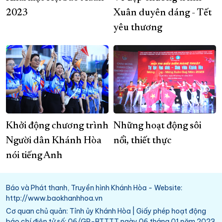
2023
Xuân duyên dáng - Tết
yêu thương
Khởi động chương trình
Những hoạt động sôi
Người dân Khánh Hòa
nổi, thiết thực
nói tiếng Anh
Báo và Phát thanh, Truyền hình Khánh Hòa - Website:
http://www.baokhanhhoa.vn
Cơ quan chủ quản: Tỉnh ủy Khánh Hòa | Giấy phép hoạt động
báo chí điện tử số: 06/GP-BTTTT ngày 06 tháng 01 năm 2023