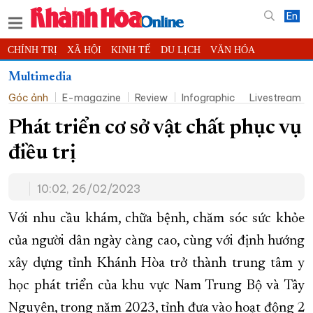
En
CHÍNH TRỊ
XÃ HỘI
KINH TẾ
DU LỊCH
VĂN HÓA
THỂ THAO
ĐỜI SỐNG
TIN ĐỊA PHƯƠNG
Multimedia
Góc ảnh
E-magazine
Review
Infographic
Livestream
KHOA HỌC - CÔNG NGHỆ
PHÁP LUẬT
BẠN ĐỌC
PHÓNG SỰ
THẾ GIỚI
MULTIMEDIA
VIDEO
ĐỌC BÁO ONLINE
Phát triển cơ sở vật chất phục vụ
PODCAST
THÔNG TIN - QUẢNG CÁO
điều trị
QUY HOẠCH TỈNH KHÁNH HÒA
10:02, 26/02/2023
TRƯỜNG SA BIỂN ĐẢO QUÊ HƯƠNG
CHUNG TAY CẢI CÁCH HÀNH CHÍNH
Với nhu cầu khám, chữa bệnh, chăm sóc sức khỏe
của người dân ngày càng cao, cùng với định hướng
XÂY DỰNG NÔNG THÔN MỚI
LỊCH CẮT ĐIỆN
xây dựng tỉnh Khánh Hòa trở thành trung tâm y
TÀU - XE - MÁY BAY
học phát triển của khu vực Nam Trung Bộ và Tây
KỶ NIỆM 370 NĂM XÂY DỰNG VÀ PHÁT TRIỂN TỈNH KHÁNH HÒA
Nguyên, trong năm 2023, tỉnh đưa vào hoạt động 2
KHOẢNH KHẮC ĐẸP XỨ TRẦM