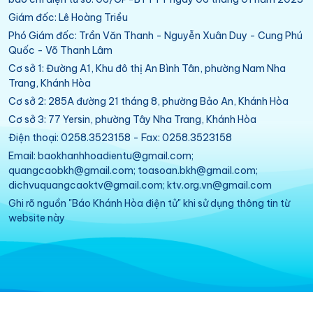
Giám đốc: Lê Hoàng Triều
Phó Giám đốc: Trần Văn Thanh - Nguyễn Xuân Duy - Cung Phú
Quốc - Võ Thanh Lâm
Cơ sở 1: Đường A1, Khu đô thị An Bình Tân, phường Nam Nha
Trang, Khánh Hòa
Cơ sở 2: 285A đường 21 tháng 8, phường Bảo An, Khánh Hòa
Cơ sở 3: 77 Yersin, phường Tây Nha Trang, Khánh Hòa
Điện thoại: 0258.3523158 - Fax: 0258.3523158
Email: baokhanhhoadientu@gmail.com;
quangcaobkh@gmail.com; toasoan.bkh@gmail.com;
dichvuquangcaoktv@gmail.com; ktv.org.vn@gmail.com
Ghi rõ nguồn "Báo Khánh Hòa điện tử" khi sử dụng thông tin từ
website này