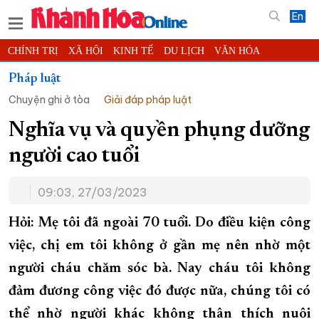
En
CHÍNH TRỊ
XÃ HỘI
KINH TẾ
DU LỊCH
VĂN HÓA
THỂ THAO
ĐỜI SỐNG
TIN ĐỊA PHƯƠNG
Pháp luật
Chuyện ghi ở tòa
Giải đáp pháp luật
KHOA HỌC - CÔNG NGHỆ
PHÁP LUẬT
BẠN ĐỌC
PHÓNG SỰ
THẾ GIỚI
MULTIMEDIA
VIDEO
ĐỌC BÁO ONLINE
Nghĩa vụ và quyền phụng dưỡng
PODCAST
THÔNG TIN - QUẢNG CÁO
người cao tuổi
QUY HOẠCH TỈNH KHÁNH HÒA
09:03, 27/03/2023
TRƯỜNG SA BIỂN ĐẢO QUÊ HƯƠNG
CHUNG TAY CẢI CÁCH HÀNH CHÍNH
Hỏi: Mẹ tôi đã ngoài 70 tuổi. Do điều kiện công
việc, chị em tôi không ở gần mẹ nên nhờ một
XÂY DỰNG NÔNG THÔN MỚI
LỊCH CẮT ĐIỆN
người cháu chăm sóc bà. Nay cháu tôi không
TÀU - XE - MÁY BAY
đảm đương công việc đó được nữa, chúng tôi có
KỶ NIỆM 370 NĂM XÂY DỰNG VÀ PHÁT TRIỂN TỈNH KHÁNH HÒA
thể nhờ người khác không thân thích nuôi
KHOẢNH KHẮC ĐẸP XỨ TRẦM