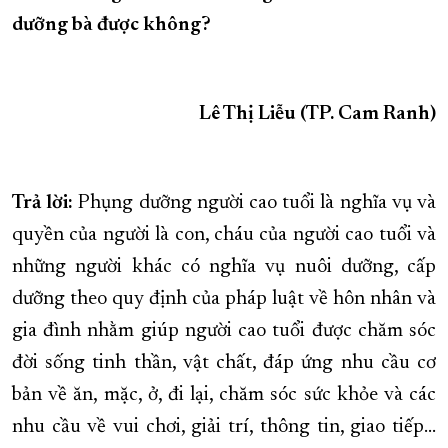
dưỡng bà được không?
XÂY DỰNG KHÁNH HÒA TRỞ THÀNH THÀNH PHỐ TRỰC THUỘC 
ĐẠI HỘI ĐẢNG CÁC CẤP
TRANG CHỦ
VỀ BÁO KHÁNH HÒA
Lê Thị Liễu (TP. Cam Ranh)
Trả lời:
Phụng dưỡng người cao tuổi là nghĩa vụ và
quyền của người là con, cháu của người cao tuổi và
những người khác có nghĩa vụ nuôi dưỡng, cấp
dưỡng theo quy định của pháp luật về hôn nhân và
gia đình nhằm giúp người cao tuổi được chăm sóc
đời sống tinh thần, vật chất, đáp ứng nhu cầu cơ
bản về ăn, mặc, ở, đi lại, chăm sóc sức khỏe và các
nhu cầu về vui chơi, giải trí, thông tin, giao tiếp…