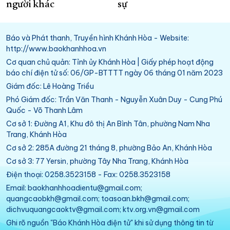
người khác
sự
Báo và Phát thanh, Truyền hình Khánh Hòa - Website:
http://www.baokhanhhoa.vn
Cơ quan chủ quản: Tỉnh ủy Khánh Hòa | Giấy phép hoạt động
báo chí điện tử số: 06/GP-BTTTT ngày 06 tháng 01 năm 2023
Giám đốc: Lê Hoàng Triều
Phó Giám đốc: Trần Văn Thanh - Nguyễn Xuân Duy - Cung Phú
Quốc - Võ Thanh Lâm
Cơ sở 1: Đường A1, Khu đô thị An Bình Tân, phường Nam Nha
Trang, Khánh Hòa
Cơ sở 2: 285A đường 21 tháng 8, phường Bảo An, Khánh Hòa
Cơ sở 3: 77 Yersin, phường Tây Nha Trang, Khánh Hòa
Điện thoại: 0258.3523158 - Fax: 0258.3523158
Email: baokhanhhoadientu@gmail.com;
quangcaobkh@gmail.com; toasoan.bkh@gmail.com;
dichvuquangcaoktv@gmail.com; ktv.org.vn@gmail.com
Ghi rõ nguồn "Báo Khánh Hòa điện tử" khi sử dụng thông tin từ