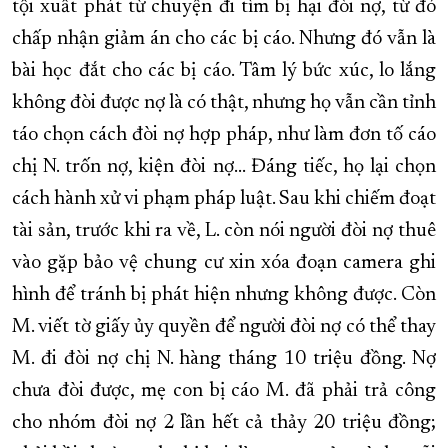
tội xuất phát từ chuyện đi tìm bị hại đòi nợ, từ đó
chấp nhận giảm án cho các bị cáo. Nhưng đó vẫn là
bài học đắt cho các bị cáo. Tâm lý bức xúc, lo lắng
không đòi được nợ là có thật, nhưng họ vẫn cần tỉnh
táo chọn cách đòi nợ hợp pháp, như làm đơn tố cáo
chị N. trốn nợ, kiện đòi nợ… Đáng tiếc, họ lại chọn
cách hành xử vi phạm pháp luật. Sau khi chiếm đoạt
tài sản, trước khi ra về, L. còn nói người đòi nợ thuê
vào gặp bảo vệ chung cư xin xóa đoạn camera ghi
hình để tránh bị phát hiện nhưng không được. Còn
M. viết tờ giấy ủy quyền để người đòi nợ có thể thay
M. đi đòi nợ chị N. hàng tháng 10 triệu đồng. Nợ
chưa đòi được, mẹ con bị cáo M. đã phải trả công
cho nhóm đòi nợ 2 lần hết cả thảy 20 triệu đồng;