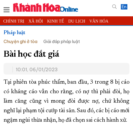
En
CHÍNH TRỊ
XÃ HỘI
KINH TẾ
DU LỊCH
VĂN HÓA
THỂ THAO
ĐỜI SỐNG
TIN ĐỊA PHƯƠNG
Pháp luật
Chuyện ghi ở tòa
Giải đáp pháp luật
KHOA HỌC - CÔNG NGHỆ
PHÁP LUẬT
BẠN ĐỌC
PHÓNG SỰ
THẾ GIỚI
MULTIMEDIA
VIDEO
ĐỌC BÁO ONLINE
Bài học đắt giá
PODCAST
THÔNG TIN - QUẢNG CÁO
10:01, 06/01/2023
QUY HOẠCH TỈNH KHÁNH HÒA
Tại phiên tòa phúc thẩm, ban đầu, 3 trong 8 bị cáo
TRƯỜNG SA BIỂN ĐẢO QUÊ HƯƠNG
có kháng cáo vẫn cho rằng, có nợ thì phải đòi, họ
CHUNG TAY CẢI CÁCH HÀNH CHÍNH
làm căng cũng vì mong đòi được nợ, chứ không
XÂY DỰNG NÔNG THÔN MỚI
LỊCH CẮT ĐIỆN
nghĩ lại phạm tội cướp tài sản. Sau đó, các bị cáo mới
TÀU - XE - MÁY BAY
ngậm ngùi thừa nhận, họ đã chọn sai cách hành xử.
KỶ NIỆM 370 NĂM XÂY DỰNG VÀ PHÁT TRIỂN TỈNH KHÁNH HÒA
KHOẢNH KHẮC ĐẸP XỨ TRẦM