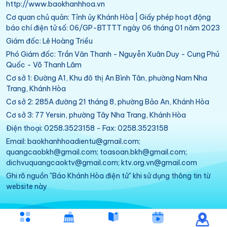
http://www.baokhanhhoa.vn
Cơ quan chủ quản: Tỉnh ủy Khánh Hòa | Giấy phép hoạt động
báo chí điện tử số: 06/GP-BTTTT ngày 06 tháng 01 năm 2023
Giám đốc: Lê Hoàng Triều
Phó Giám đốc: Trần Văn Thanh - Nguyễn Xuân Duy - Cung Phú
Quốc - Võ Thanh Lâm
Cơ sở 1: Đường A1, Khu đô thị An Bình Tân, phường Nam Nha
Trang, Khánh Hòa
Cơ sở 2: 285A đường 21 tháng 8, phường Bảo An, Khánh Hòa
Cơ sở 3: 77 Yersin, phường Tây Nha Trang, Khánh Hòa
Điện thoại: 0258.3523158 - Fax: 0258.3523158
Email: baokhanhhoadientu@gmail.com;
quangcaobkh@gmail.com; toasoan.bkh@gmail.com;
dichvuquangcaoktv@gmail.com; ktv.org.vn@gmail.com
Ghi rõ nguồn "Báo Khánh Hòa điện tử" khi sử dụng thông tin từ
website này