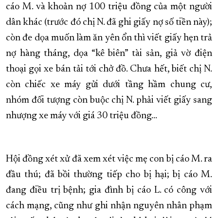
cáo M. và khoản nợ 100 triệu đồng của một người
dân khác (trước đó chị N. đã ghi giấy nợ số tiền này);
còn đe dọa muốn làm ăn yên ổn thì viết giấy hẹn trả
nợ hàng tháng, dọa “kê biên” tài sản, giả vờ điện
thoại gọi xe bán tải tới chở đồ. Chưa hết, biết chị N.
còn chiếc xe máy gửi dưới tầng hầm chung cư,
nhóm đối tượng còn buộc chị N. phải viết giấy sang
nhượng xe máy với giá 30 triệu đồng...
Hội đồng xét xử đã xem xét việc mẹ con bị cáo M. ra
đầu thú; đã bồi thường tiếp cho bị hại; bị cáo M.
đang điều trị bệnh; gia đình bị cáo L. có công với
cách mạng, cũng như ghi nhận nguyên nhân phạm