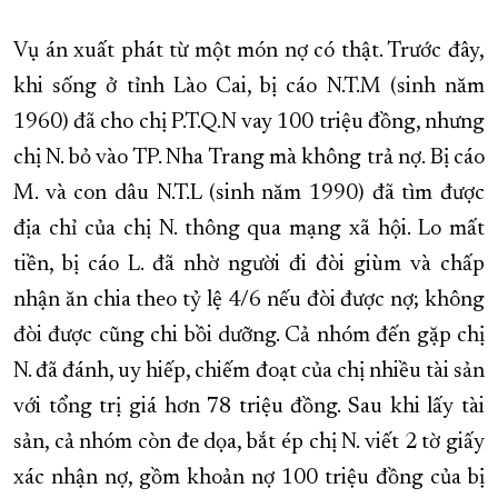
XÂY DỰNG KHÁNH HÒA TRỞ THÀNH THÀNH PHỐ TRỰC THUỘC 
Vụ án xuất phát từ một món nợ có thật. Trước đây,
ĐẠI HỘI ĐẢNG CÁC CẤP
TRANG CHỦ
VỀ BÁO KHÁNH HÒA
khi sống ở tỉnh Lào Cai, bị cáo N.T.M (sinh năm
1960) đã cho chị P.T.Q.N vay 100 triệu đồng, nhưng
chị N. bỏ vào TP. Nha Trang mà không trả nợ. Bị cáo
M. và con dâu N.T.L (sinh năm 1990) đã tìm được
địa chỉ của chị N. thông qua mạng xã hội. Lo mất
tiền, bị cáo L. đã nhờ người đi đòi giùm và chấp
nhận ăn chia theo tỷ lệ 4/6 nếu đòi được nợ; không
đòi được cũng chi bồi dưỡng. Cả nhóm đến gặp chị
N. đã đánh, uy hiếp, chiếm đoạt của chị nhiều tài sản
với tổng trị giá hơn 78 triệu đồng. Sau khi lấy tài
sản, cả nhóm còn đe dọa, bắt ép chị N. viết 2 tờ giấy
xác nhận nợ, gồm khoản nợ 100 triệu đồng của bị