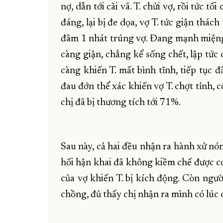
nợ, dẫn tới cãi vã. T. chửi vợ, rồi tức 
đáng, lại bị đe dọa, vợ T. tức giận thá
đâm 1 nhát trúng vợ. Đang mạnh miệng 
càng giận, chẳng kể sống chết, lập tức
càng khiến T. mất bình tĩnh, tiếp tục đâ
đau đớn thể xác khiến vợ T. chợt tỉnh, 
chị đã bị thương tích tới 71%.
Sau này, cả hai đều nhận ra hành xử nóng
hối hận khai đã không kiềm chế được cơn 
của vợ khiến T. bị kích động. Còn ngư
chồng, đủ thấy chị nhận ra mình có lúc 