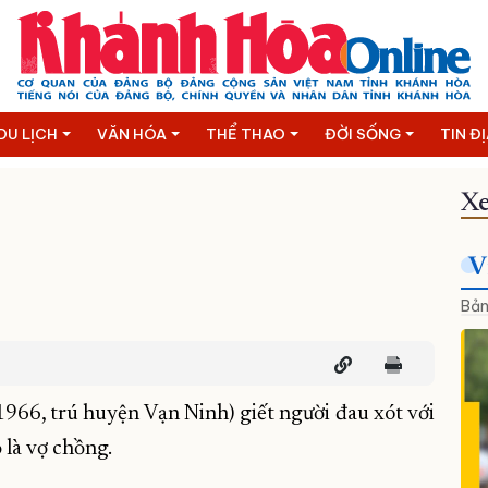
DU LỊCH
VĂN HÓA
THỂ THAO
ĐỜI SỐNG
TIN Đ
Xe
V
Bản
 1966, trú huyện Vạn Ninh) giết người đau xót với
ọ là vợ chồng.