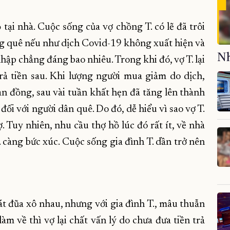
tại nhà. Cuộc sống của vợ chồng T. có lẽ đã trôi
g quê nếu như dịch Covid-19 không xuất hiện và
Nh
hập chẳng đáng bao nhiêu. Trong khi đó, vợ T. lại
rả tiền sau. Khi lượng người mua giảm do dịch,
n đồng, sau vài tuần khất hẹn đã tăng lên thành
 đối với người dân quê. Do đó, dễ hiểu vì sao vợ T.
. Tuy nhiên, nhu cầu thợ hồ lúc đó rất ít, về nhà
. càng bức xúc. Cuộc sống gia đình T. dần trở nên
 đũa xô nhau, nhưng với gia đình T., mâu thuẫn
àm về thì vợ lại chất vấn lý do chưa đưa tiền trả