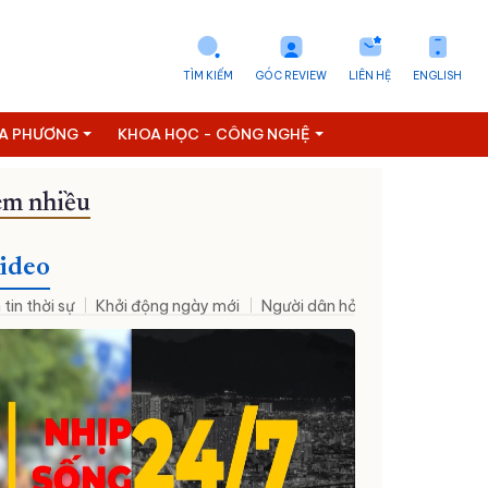
TÌM KIẾM
GÓC REVIEW
LIÊN HỆ
ENGLISH
ỊA PHƯƠNG
KHOA HỌC - CÔNG NGHỆ
m nhiều
ideo
 tin thời sự
Khởi động ngày mới
Người dân hỏi – Cơ quan nhà nư