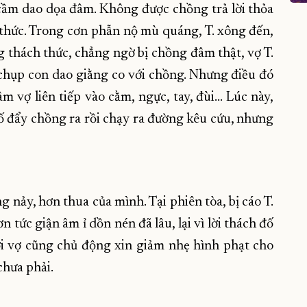
tối cầm dao dọa đâm. Không được chồng trả lời thỏa
ch thức. Trong cơn phẫn nộ mù quáng, T. xông đến,
thách thức, chẳng ngờ bị chồng đâm thật, vợ T.
 chụp con dao giằng co với chồng. Nhưng điều đó
m vợ liên tiếp vào cằm, ngực, tay, đùi... Lúc này,
cố đẩy chồng ra rồi chạy ra đường kêu cứu, nhưng
 nảy, hơn thua của mình. Tại phiên tòa, bị cáo T.
tức giận âm ỉ dồn nén đã lâu, lại vì lời thách đố
ời vợ cũng chủ động xin giảm nhẹ hình phạt cho
chưa phải.