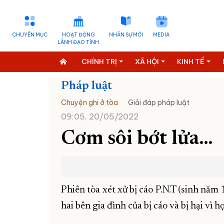
CHUYÊN MỤC
HOẠT ĐỘNG
NHÂN SỰ MỚI
MEDIA
LÃNH ĐẠO TỈNH
CHÍNH TRỊ
XÃ HỘI
KINH TẾ
Pháp luật
Chuyện ghi ở tòa
Giải đáp pháp luật
09:05, 20/05/2022
Cơm sôi bớt lửa…
Phiên tòa xét xử bị cáo P.N.T (sinh năm
hai bên gia đình của bị cáo và bị hại vì h