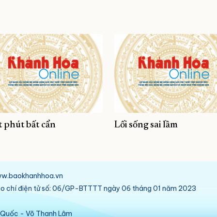
 phút bất cẩn
Lối sống sai lầm
/www.baokhanhhoa.vn
báo chí điện tử số: 06/GP-BTTTT ngày 06 tháng 01 năm 2023
ú Quốc - Võ Thanh Lâm