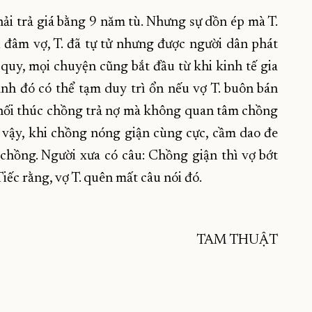
ải trả giá bằng 9 năm tù. Nhưng sự dồn ép mà T.
hi đâm vợ, T. đã tự tử nhưng được người dân phát
 quy, mọi chuyện cũng bắt đầu từ khi kinh tế gia
nh đó có thể tạm duy trì ổn nếu vợ T. buôn bán
òn hối thúc chồng trả nợ mà không quan tâm chồng
vậy, khi chồng nóng giận cùng cực, cầm dao đe
i chồng. Người xưa có câu: Chồng giận thì vợ bớt
Tiếc rằng, vợ T. quên mất câu nói đó.
TAM THUẬT