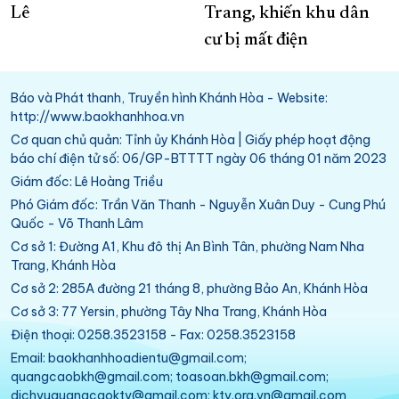
Lê
Trang, khiến khu dân
cư bị mất điện
Báo và Phát thanh, Truyền hình Khánh Hòa - Website:
http://www.baokhanhhoa.vn
Cơ quan chủ quản: Tỉnh ủy Khánh Hòa | Giấy phép hoạt động
báo chí điện tử số: 06/GP-BTTTT ngày 06 tháng 01 năm 2023
Giám đốc: Lê Hoàng Triều
Phó Giám đốc: Trần Văn Thanh - Nguyễn Xuân Duy - Cung Phú
Quốc - Võ Thanh Lâm
Cơ sở 1: Đường A1, Khu đô thị An Bình Tân, phường Nam Nha
Trang, Khánh Hòa
Cơ sở 2: 285A đường 21 tháng 8, phường Bảo An, Khánh Hòa
Cơ sở 3: 77 Yersin, phường Tây Nha Trang, Khánh Hòa
Điện thoại: 0258.3523158 - Fax: 0258.3523158
Email: baokhanhhoadientu@gmail.com;
quangcaobkh@gmail.com; toasoan.bkh@gmail.com;
dichvuquangcaoktv@gmail.com; ktv.org.vn@gmail.com