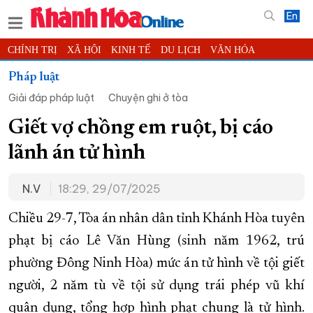
En
CHÍNH TRỊ
XÃ HỘI
KINH TẾ
DU LỊCH
VĂN HÓA
THỂ THAO
ĐỜI SỐNG
TIN ĐỊA PHƯƠNG
Pháp luật
Giải đáp pháp luật
Chuyện ghi ở tòa
KHOA HỌC - CÔNG NGHỆ
PHÁP LUẬT
BẠN ĐỌC
PHÓNG SỰ
THẾ GIỚI
MULTIMEDIA
VIDEO
ĐỌC BÁO ONLINE
Giết vợ chồng em ruột, bị cáo
PODCAST
THÔNG TIN - QUẢNG CÁO
lãnh án tử hình
QUY HOẠCH TỈNH KHÁNH HÒA
N.V
18:29, 29/07/2025
TRƯỜNG SA BIỂN ĐẢO QUÊ HƯƠNG
CHUNG TAY CẢI CÁCH HÀNH CHÍNH
Chiều 29-7, Tòa án nhân dân tỉnh Khánh Hòa tuyên
phạt bị cáo Lê Văn Hùng (sinh năm 1962, trú
XÂY DỰNG NÔNG THÔN MỚI
LỊCH CẮT ĐIỆN
phường Đông Ninh Hòa) mức án tử hình về tội giết
TÀU - XE - MÁY BAY
người, 2 năm tù về tội sử dụng trái phép vũ khí
KỶ NIỆM 370 NĂM XÂY DỰNG VÀ PHÁT TRIỂN TỈNH KHÁNH HÒA
quân dụng, tổng hợp hình phạt chung là tử hình.
KHOẢNH KHẮC ĐẸP XỨ TRẦM