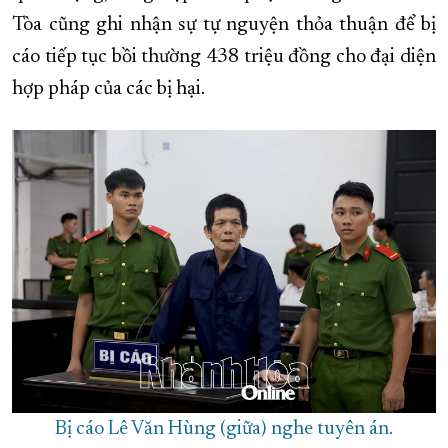
Tòa cũng ghi nhận sự tự nguyện thỏa thuận để bị
XÂY DỰNG KHÁNH HÒA TRỞ THÀNH THÀNH PHỐ TRỰC THUỘC 
cáo tiếp tục bồi thường 438 triệu đồng cho đại diện
ĐẠI HỘI ĐẢNG CÁC CẤP
TRANG CHỦ
VỀ BÁO KHÁNH HÒA
hợp pháp của các bị hại.
Bị cáo Lê Văn Hùng (giữa) nghe tuyên án.