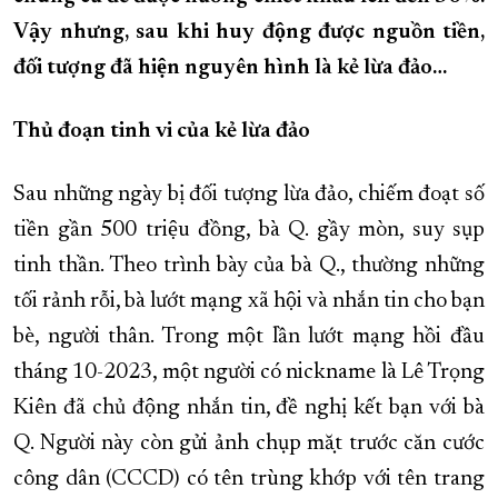
Vậy nhưng, sau khi huy động được nguồn tiền,
XÂY DỰNG KHÁNH HÒA TRỞ THÀNH THÀNH PHỐ TRỰC THUỘC 
đối tượng đã hiện nguyên hình là kẻ lừa đảo…
ĐẠI HỘI ĐẢNG CÁC CẤP
TRANG CHỦ
VỀ BÁO KHÁNH HÒA
Thủ đoạn tinh vi của kẻ lừa đảo
Sau những ngày bị đối tượng lừa đảo, chiếm đoạt số
tiền gần 500 triệu đồng, bà Q. gầy mòn, suy sụp
tinh thần. Theo trình bày của bà Q., thường những
tối rảnh rỗi, bà lướt mạng xã hội và nhắn tin cho bạn
bè, người thân. Trong một lần lướt mạng hồi đầu
tháng 10-2023, một người có nickname là Lê Trọng
Kiên đã chủ động nhắn tin, đề nghị kết bạn với bà
Q. Người này còn gửi ảnh chụp mặt trước căn cước
công dân (CCCD) có tên trùng khớp với tên trang