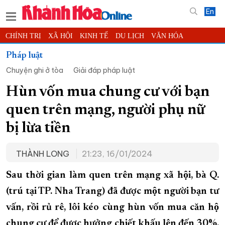
En
CHÍNH TRỊ
XÃ HỘI
KINH TẾ
DU LỊCH
VĂN HÓA
THỂ THAO
ĐỜI SỐNG
TIN ĐỊA PHƯƠNG
Pháp luật
Chuyện ghi ở tòa
Giải đáp pháp luật
KHOA HỌC - CÔNG NGHỆ
PHÁP LUẬT
BẠN ĐỌC
PHÓNG SỰ
THẾ GIỚI
MULTIMEDIA
VIDEO
ĐỌC BÁO ONLINE
Hùn vốn mua chung cư với bạn
PODCAST
THÔNG TIN - QUẢNG CÁO
quen trên mạng, người phụ nữ
QUY HOẠCH TỈNH KHÁNH HÒA
bị lừa tiền
TRƯỜNG SA BIỂN ĐẢO QUÊ HƯƠNG
THÀNH LONG
21:23, 16/01/2024
CHUNG TAY CẢI CÁCH HÀNH CHÍNH
XÂY DỰNG NÔNG THÔN MỚI
LỊCH CẮT ĐIỆN
Sau thời gian làm quen trên mạng xã hội, bà Q.
TÀU - XE - MÁY BAY
(trú tại TP. Nha Trang) đã được một người bạn tư
vấn, rồi rủ rê, lôi kéo cùng hùn vốn mua căn hộ
KỶ NIỆM 370 NĂM XÂY DỰNG VÀ PHÁT TRIỂN TỈNH KHÁNH HÒA
chung cư để được hưởng chiết khấu lên đến 30%.
KHOẢNH KHẮC ĐẸP XỨ TRẦM