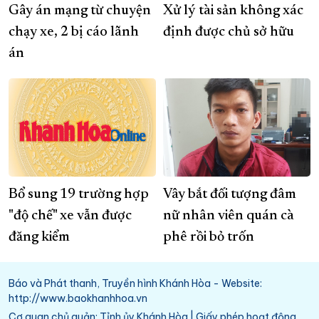
Gây án mạng từ chuyện
Xử lý tài sản không xác
chạy xe, 2 bị cáo lãnh
định được chủ sở hữu
án
Bổ sung 19 trường hợp
Vây bắt đối tượng đâm
"độ chế" xe vẫn được
nữ nhân viên quán cà
đăng kiểm
phê rồi bỏ trốn
Báo và Phát thanh, Truyền hình Khánh Hòa - Website:
http://www.baokhanhhoa.vn
Cơ quan chủ quản: Tỉnh ủy Khánh Hòa | Giấy phép hoạt động